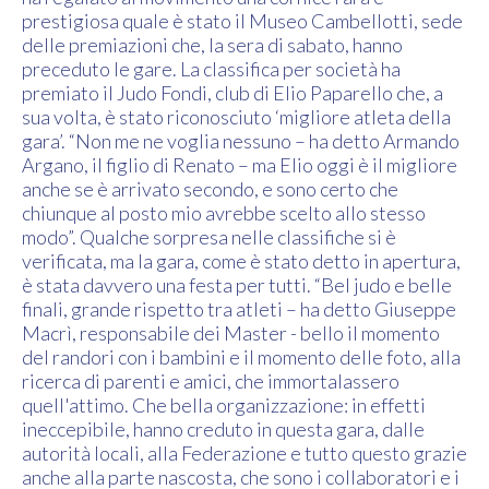
prestigiosa quale è stato il Museo Cambellotti, sede
delle premiazioni che, la sera di sabato, hanno
preceduto le gare. La classifica per società ha
premiato il Judo Fondi, club di Elio Paparello che, a
sua volta, è stato riconosciuto ‘migliore atleta della
gara’. “Non me ne voglia nessuno – ha detto Armando
Argano, il figlio di Renato – ma Elio oggi è il migliore
anche se è arrivato secondo, e sono certo che
chiunque al posto mio avrebbe scelto allo stesso
modo”. Qualche sorpresa nelle classifiche si è
verificata, ma la gara, come è stato detto in apertura,
è stata davvero una festa per tutti. “Bel judo e belle
finali, grande rispetto tra atleti – ha detto Giuseppe
Macrì, responsabile dei Master - bello il momento
del randori con i bambini e il momento delle foto, alla
ricerca di parenti e amici, che immortalassero
quell'attimo. Che bella organizzazione: in effetti
ineccepibile, hanno creduto in questa gara, dalle
autorità locali, alla Federazione e tutto questo grazie
anche alla parte nascosta, che sono i collaboratori e i