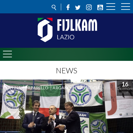
NEWS
16
LATINA
PAPARELLO
ARGANO
CLASSIFICHE
Dicembre
2018