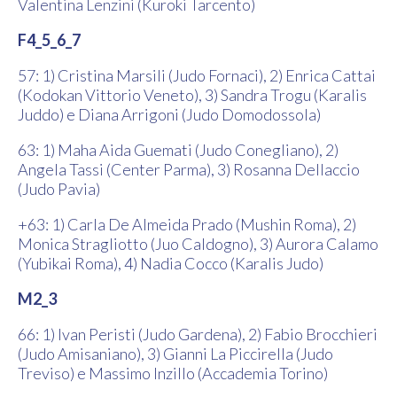
Valentina Lenzini (Kuroki Tarcento)
F4_5_6_7
57: 1) Cristina Marsili (Judo Fornaci), 2) Enrica Cattai
(Kodokan Vittorio Veneto), 3) Sandra Trogu (Karalis
Juddo) e Diana Arrigoni (Judo Domodossola)
63: 1) Maha Aida Guemati (Judo Conegliano), 2)
Angela Tassi (Center Parma), 3) Rosanna Dellaccio
(Judo Pavia)
+63: 1) Carla De Almeida Prado (Mushin Roma), 2)
Monica Stragliotto (Juo Caldogno), 3) Aurora Calamo
(Yubikai Roma), 4) Nadia Cocco (Karalis Judo)
M2_3
66: 1) Ivan Peristi (Judo Gardena), 2) Fabio Brocchieri
(Judo Amisaniano), 3) Gianni La Piccirella (Judo
Treviso) e Massimo Inzillo (Accademia Torino)