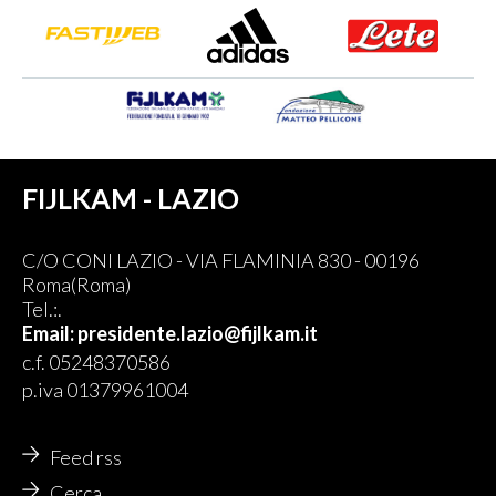
FIJLKAM - LAZIO
C/O CONI LAZIO - VIA FLAMINIA 830 - 00196
Roma(Roma)
Tel.:.
Email: presidente.lazio@fijlkam.it
c.f. 05248370586
p.iva 01379961004
Feed rss
Cerca