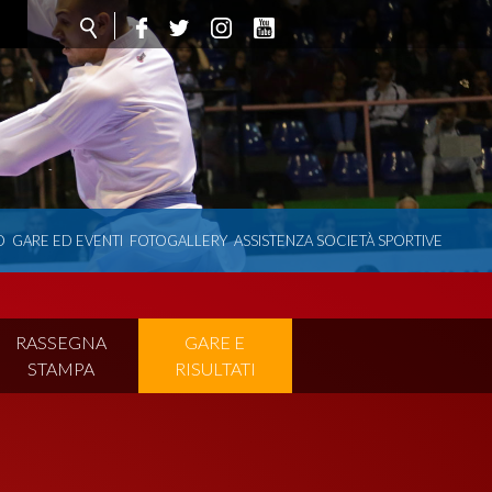
O
GARE ED EVENTI
FOTOGALLERY
ASSISTENZA SOCIETÀ SPORTIVE
RASSEGNA
GARE E
STAMPA
RISULTATI