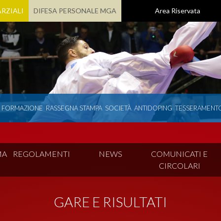
RZIALI
DIFESA PERSONALE MGA
Area Riservata
E FORMAZIONE
RASSEGNA STAMPA
SOCIETÀ
ANTIDOPING
TESSERAMENT
MA
REGOLAMENTI
NEWS
COMUNICATI E
CIRCOLARI
GARE E RISULTATI