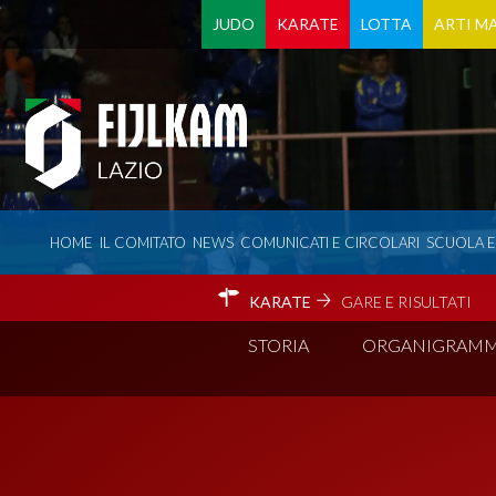
JUDO
KARATE
LOTTA
ARTI MA
HOME
IL COMITATO
NEWS
COMUNICATI E CIRCOLARI
SCUOLA 
KARATE
GARE E RISULTATI
STORIA
ORGANIGRAM