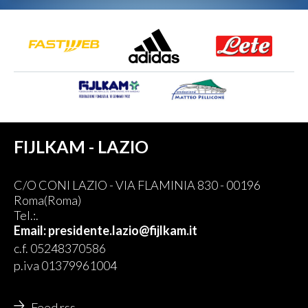
FIJLKAM - LAZIO
C/O CONI LAZIO - VIA FLAMINIA 830 - 00196
Roma(Roma)
Tel.:.
Email: presidente.lazio@fijlkam.it
c.f. 05248370586
p.iva 01379961004
Feed rss