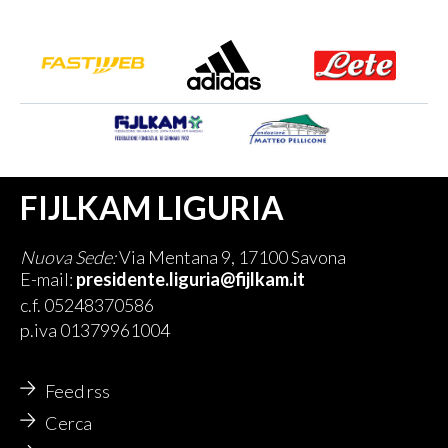
FIJLKAM LIGURIA
Nuova Sede:
Via Mentana 9, 17100 Savona
E-mail:
presidente.liguria@fijlkam.it
c.f. 05248370586
p.iva 01379961004
Feed rss
Cerca