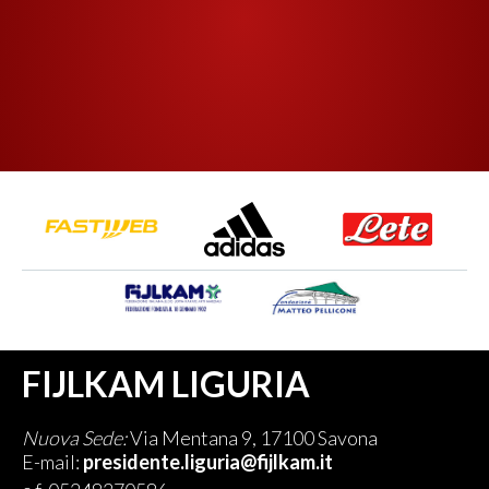
FIJLKAM LIGURIA
Nuova Sede:
Via Mentana 9, 17100 Savona
E-mail:
presidente.liguria@fijlkam.it