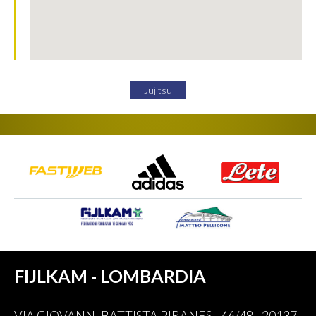
Jujitsu
FIJLKAM - LOMBARDIA
VIA GIOVANNI BATTISTA PIRANESI, 46/48 - 20137