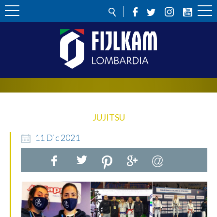
JUJITSU
11
Dic
2021