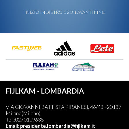
INIZIO
INDIETRO
1
2
3
4
AVANTI
FINE
FIJLKAM - LOMBARDIA
VIA GIOVANNI BATTISTA PIRANESI, 46/48 - 20137
Milano(Milano)
Tel.:0270109635
Email: presidente.lombardia@fijlkam.it