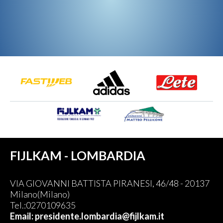
FIJLKAM - LOMBARDIA
VIA GIOVANNI BATTISTA PIRANESI, 46/48 - 20137
Milano(Milano)
Tel.:0270109635
Email: presidente.lombardia@fijlkam.it