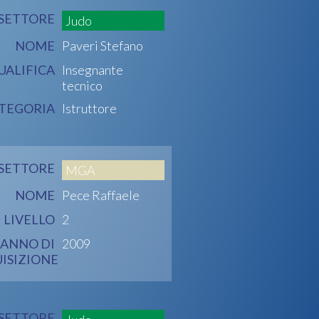
SETTORE
Judo
NOME
Paveri Stefano
UALIFICA
Insegnante
tecnico
TEGORIA
Istruttore
SETTORE
MGA
NOME
Pece Raffaele
LIVELLO
2
ANNO DI
2009
ISIZIONE
SETTORE