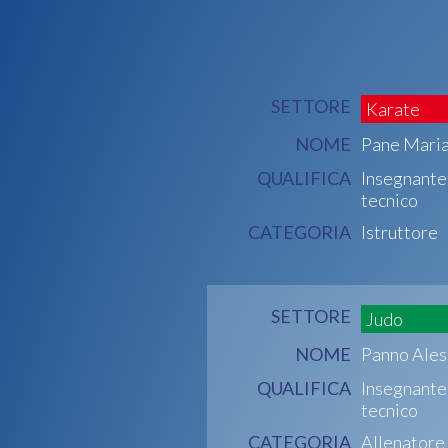
SETTORE
Karate
NOME
Pane Maria
QUALIFICA
Insegnante
tecnico
CATEGORIA
Istruttore
SETTORE
Judo
NOME
Panno Ales
QUALIFICA
Insegnante
tecnico
CATEGORIA
Allenatore