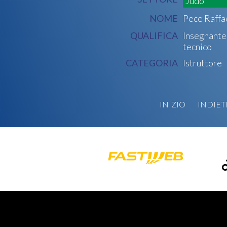
Judo
NOME
Pece Raffa
QUALIFICA
Insegnante
tecnico
CATEGORIA
Istruttore
INIZIO
INDIE