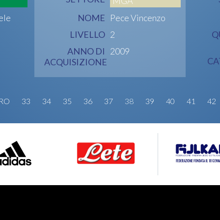
MGA
ele
NOME
Pece Vincenzo
LIVELLO
2
Q
ANNO DI
2009
CA
ACQUISIZIONE
TRO
33
34
35
36
37
38
39
40
41
42