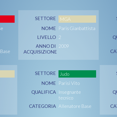
SETTORE
MGA
se
NOME
Paris Gianbattista
LIVELLO
2
Q
ANNO DI
2009
 Base
CA
ACQUISIZIONE
SETTORE
Judo
NOME
Parisi Vito
QUALIFICA
Insegnante
Q
tecnico
CATEGORIA
Allenatore Base
CA