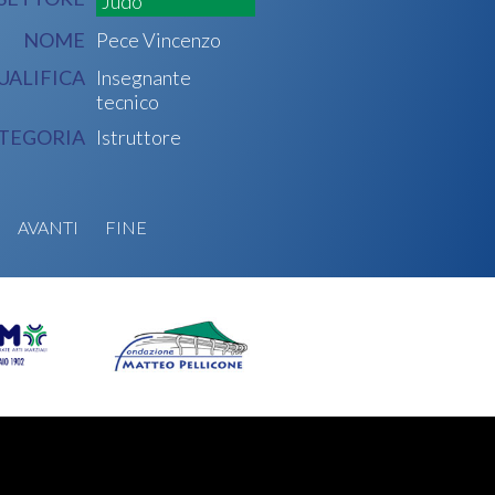
Judo
NOME
Pece Vincenzo
UALIFICA
Insegnante
tecnico
TEGORIA
Istruttore
AVANTI
FINE