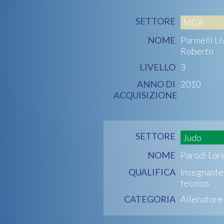
SETTORE
MGA
NOME
Parmelli Li
Roberto
LIVELLO
3
ANNO DI
2010
ACQUISIZIONE
SETTORE
Judo
NOME
Parodi Lor
QUALIFICA
Insegnante
tecnico
CATEGORIA
Allenatore