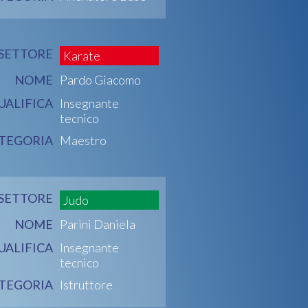
SETTORE
Karate
NOME
Pardo Giacomo
UALIFICA
Insegnante
tecnico
TEGORIA
Maestro
SETTORE
Judo
NOME
Parini Daniela
UALIFICA
Insegnante
tecnico
TEGORIA
Istruttore