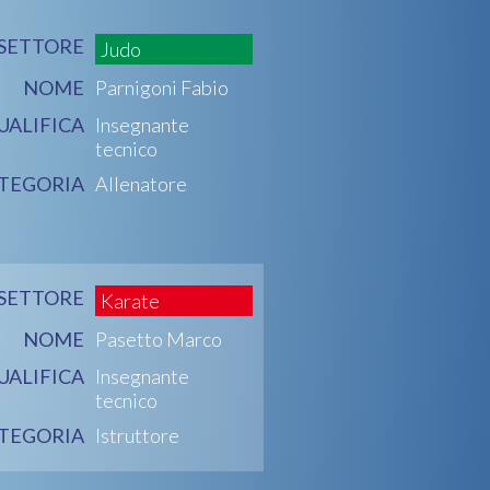
SETTORE
Judo
NOME
Parnigoni Fabio
UALIFICA
Insegnante
tecnico
TEGORIA
Allenatore
SETTORE
Karate
NOME
Pasetto Marco
UALIFICA
Insegnante
tecnico
TEGORIA
Istruttore