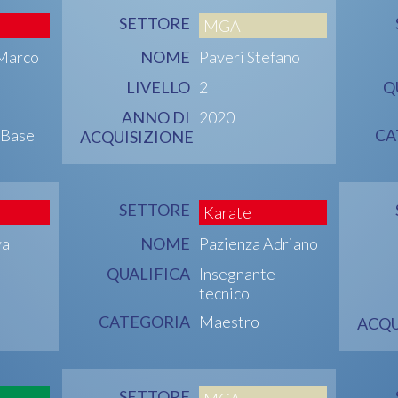
SETTORE
MGA
 Marco
NOME
Paveri Stefano
LIVELLO
2
Q
ANNO DI
2020
 Base
CA
ACQUISIZIONE
SETTORE
Karate
va
NOME
Pazienza Adriano
QUALIFICA
Insegnante
tecnico
CATEGORIA
Maestro
ACQU
SETTORE