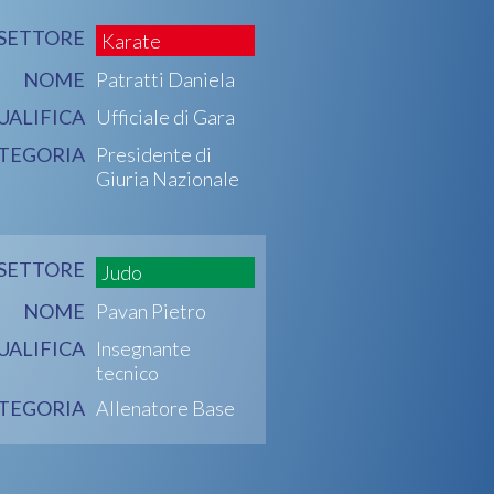
SETTORE
Karate
NOME
Patratti Daniela
UALIFICA
Ufficiale di Gara
TEGORIA
Presidente di
Giuria Nazionale
SETTORE
Judo
NOME
Pavan Pietro
UALIFICA
Insegnante
tecnico
TEGORIA
Allenatore Base