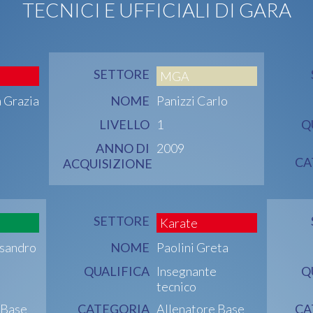
TECNICI E UFFICIALI DI GARA
SETTORE
MGA
 Grazia
NOME
Panizzi Carlo
LIVELLO
1
Q
ANNO DI
2009
CA
ACQUISIZIONE
SETTORE
Karate
sandro
NOME
Paolini Greta
QUALIFICA
Insegnante
Q
tecnico
 Base
CATEGORIA
Allenatore Base
CA