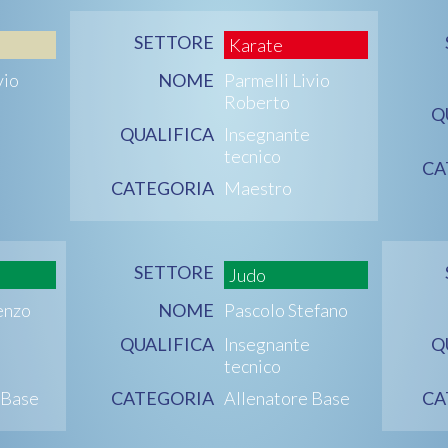
SETTORE
Karate
vio
NOME
Parmelli Livio
Roberto
Q
QUALIFICA
Insegnante
tecnico
CA
CATEGORIA
Maestro
SETTORE
Judo
enzo
NOME
Pascolo Stefano
QUALIFICA
Insegnante
Q
tecnico
 Base
CATEGORIA
Allenatore Base
CA