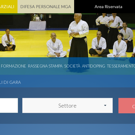
RZIALI
DIFESA PERSONALE MGA
Area Riservata
E FORMAZIONE
RASSEGNA STAMPA
SOCIETÀ
ANTIDOPING
TESSERAMENT
LI DI GARA
Settore