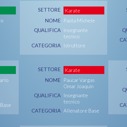
SETTORE
Karate
ro
NOME
Pasta Michele
QUALIFICA
Insegnante
Q
tecnico
CA
CATEGORIA
Istruttore
SETTORE
Karate
arlo
NOME
Paucar Vargas
Omar Joaquin
Q
QUALIFICA
Insegnante
tecnico
 Base
CA
CATEGORIA
Allenatore Base