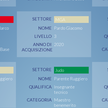
SETTORE
MGA
Marco
NOME
Pardo Giacomo
LIVELLO
3
Q
ANNO DI
2020
 Base
CA
ACQUISIZIONE
SETTORE
Judo
ggiero
NOME
Parente Ruggiero
QUALIFICA
Insegnante
Q
tecnico
CATEGORIA
Maestro
CA
benemerito