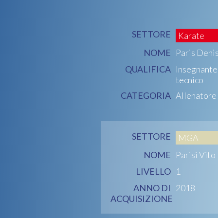
SETTORE
Karate
NOME
Paris Deni
QUALIFICA
Insegnante
tecnico
CATEGORIA
Allenatore
SETTORE
MGA
NOME
Parisi Vito
LIVELLO
1
ANNO DI
2018
ACQUISIZIONE