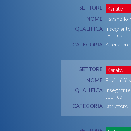
SETTORE
Karate
NOME
Pavanello
QUALIFICA
Insegnante
tecnico
CATEGORIA
Allenatore
SETTORE
Karate
NOME
Pavioni Sil
QUALIFICA
Insegnante
tecnico
CATEGORIA
Istruttore
SETTORE