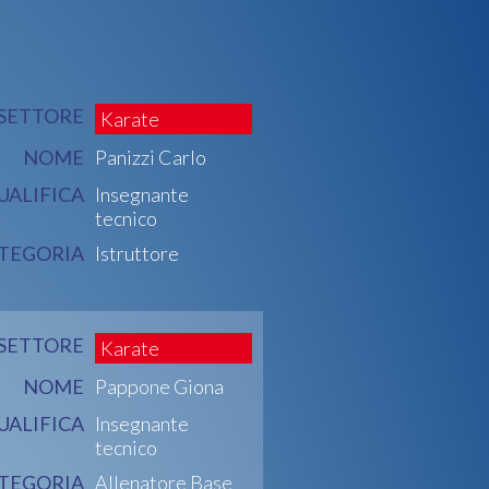
SETTORE
Karate
NOME
Panizzi Carlo
UALIFICA
Insegnante
tecnico
TEGORIA
Istruttore
SETTORE
Karate
NOME
Pappone Giona
UALIFICA
Insegnante
tecnico
TEGORIA
Allenatore Base