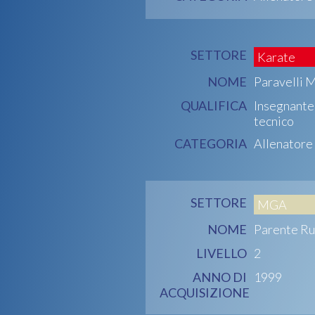
SETTORE
Karate
NOME
Paravelli 
QUALIFICA
Insegnante
tecnico
CATEGORIA
Allenatore
SETTORE
MGA
NOME
Parente Ru
LIVELLO
2
ANNO DI
1999
ACQUISIZIONE