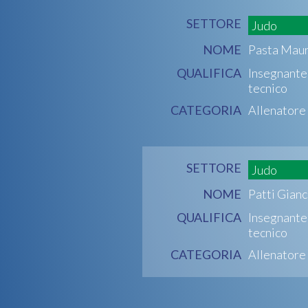
SETTORE
Judo
NOME
Pasta Mau
QUALIFICA
Insegnante
tecnico
CATEGORIA
Allenatore
SETTORE
Judo
NOME
Patti Gianc
QUALIFICA
Insegnante
tecnico
CATEGORIA
Allenatore