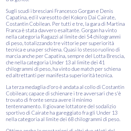
Sugli scudi i bresciani Francesco Gorgan e Denis
Capatina, ed il varesotto del Kokoro Dai Cairate,
Costantin Cobilean. Per tutti e tre, la gara di Martina
Franca è stata davvero esaltante. Gorgan ha vinto
nella categoria Ragazzi al limite dei 54 chilogrammi
di peso, totalizzando tre vittorie per superiorità
tecnica e una per schiena. Quasi lo stesso ruolino di
marcia anche per Capatina, sempre del Lotta Brescia,
che nella categoria Under 13 al limite dei 41
chilogrammi di peso, ha vinto due match per schiena
ed altrettanti per manifesta superiorità tecnica.
La terza medaglia d'oro è andata al collo di Costantin
Cobilean; capace di schienare i tre avversari che s'è
trovato di fronte senza avere il minimo
tentennamento. Il giovane lottatore del sodalizio
sportivo di Cairate ha gareggiato fra gli Under 13
nella categoria al limite dei 68 chilogrammi di peso.
Ottime anche le prestazioni di altri due atleti del