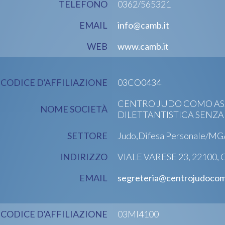
TELEFONO
0362/565321
EMAIL
info@camb.it
WEB
www.camb.it
CODICE D'AFFILIAZIONE
03CO0434
CENTRO JUDO COMO AS
NOME SOCIETÀ
DILETTANTISTICA SENZA
SETTORE
Judo,Difesa Personale/M
INDIRIZZO
VIALE VARESE 23, 22100,
EMAIL
segreteria@centrojudocom
CODICE D'AFFILIAZIONE
03MI4100