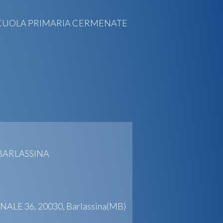
 SCUOLA PRIMARIA CERMENATE
BARLASSINA
ALE 36, 20030, Barlassina(MB)