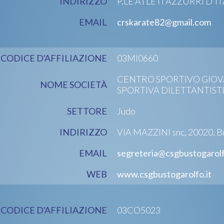
INDIRIZZO
P.LE ATLETI AZZURRI D'IT
EMAIL
crskarate82@gmail.com
CODICE D'AFFILIAZIONE
03MI0660
CENTRO SPORTIVO GIOVA
NOME SOCIETÀ
SPORTIVA DILETTANTIST
SETTORE
Judo
INDIRIZZO
VIA MAZZINI snc, 20020, B
EMAIL
segreteria@csgbustogarolf
WEB
www.csgbustogarolfo.it
CODICE D'AFFILIAZIONE
03CO5023