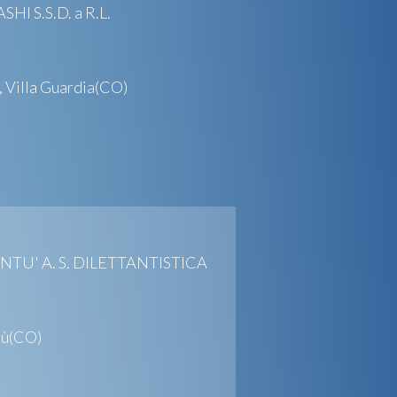
 S.S.D. a R.L.
Villa Guardia(CO)
NTU' A. S. DILETTANTISTICA
tù(CO)