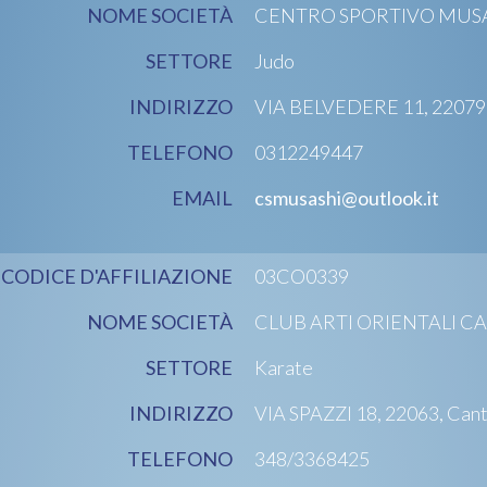
NOME SOCIETÀ
CENTRO SPORTIVO MUSASHI
SETTORE
Judo
INDIRIZZO
VIA BELVEDERE 11, 22079, 
TELEFONO
0312249447
EMAIL
csmusashi@outlook.it
CODICE D'AFFILIAZIONE
03CO0339
NOME SOCIETÀ
CLUB ARTI ORIENTALI CA
SETTORE
Karate
INDIRIZZO
VIA SPAZZI 18, 22063, Can
TELEFONO
348/3368425