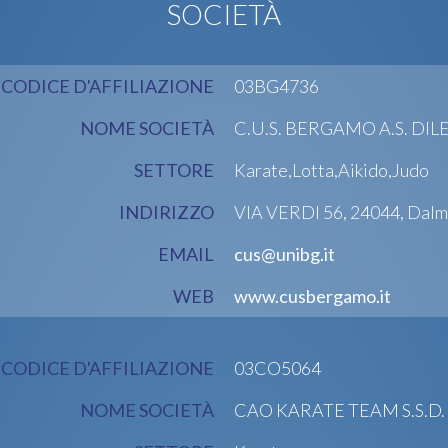
SOCIETÀ
CODICE D'AFFILIAZIONE
03BG4736
NOME SOCIETÀ
C.U.S. BERGAMO A.S. DI
SETTORE
Karate,Lotta,Aikido,Judo
INDIRIZZO
VIA VERDI 56, 24044, Dalm
EMAIL
cus@unibg.it
WEB
www.cusbergamo.it
CODICE D'AFFILIAZIONE
03CO5064
NOME SOCIETÀ
CAO KARATE TEAM S.S.D. a