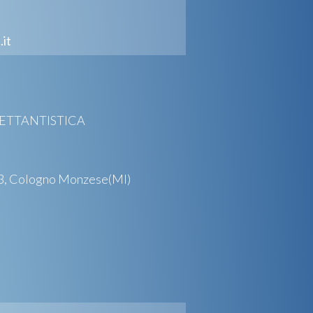
.it
LETTANTISTICA
3, Cologno Monzese(MI)