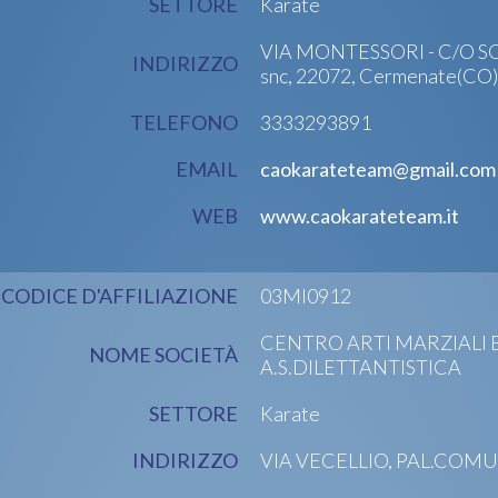
SETTORE
Karate
VIA MONTESSORI - C/O
INDIRIZZO
snc, 22072, Cermenate(CO)
TELEFONO
3333293891
EMAIL
caokarateteam@gmail.com
WEB
www.caokarateteam.it
CODICE D'AFFILIAZIONE
03MI0912
CENTRO ARTI MARZIALI 
NOME SOCIETÀ
A.S.DILETTANTISTICA
SETTORE
Karate
INDIRIZZO
VIA VECELLIO, PAL.COMUN