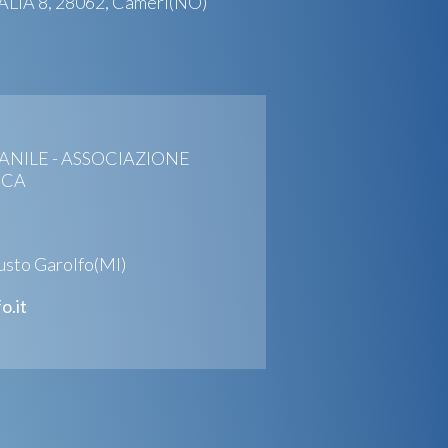
ALIA 8, 28062, Cameri(NO)
NILE - ASSOCIAZIONE
ICA
usto Garolfo(MI)
o.it