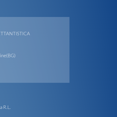
LETTANTISTICA
ine(BG)
 R.L.