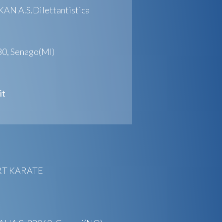
 A.S.Dilettantistica
0, Senago(MI)
it
RT KARATE