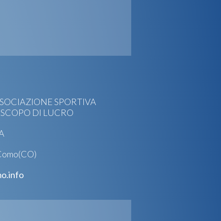
SOCIAZIONE SPORTIVA
 SCOPO DI LUCRO
GA
 Como(CO)
o.info