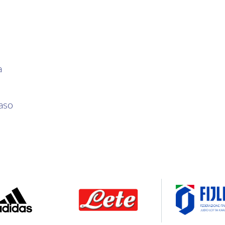
a
a
aso