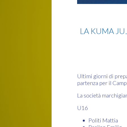
Jujitsu
LA KUMA JUJ
Ultimi giorni di prep
partenza per il Camp
La società marchigia
U16
Politi Mattia