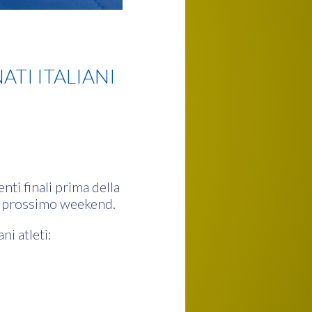
ATI ITALIANI
ti finali prima della
el prossimo weekend.
i atleti: