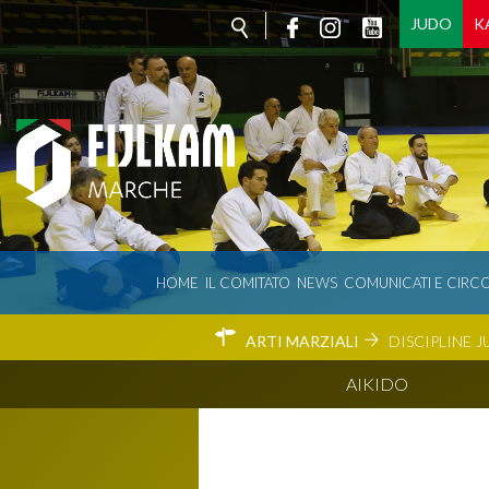
JUDO
K
HOME
IL COMITATO
NEWS
COMUNICATI E CIRCO
ARTI MARZIALI
DISCIPLINE
J
AIKIDO