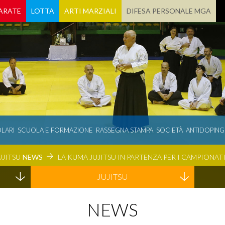
ARATE
LOTTA
ARTI MARZIALI
DIFESA PERSONALE MGA
LARI
SCUOLA E FORMAZIONE
RASSEGNA STAMPA
SOCIETÀ
ANTIDOPING
UJITSU
NEWS
LA KUMA JUJITSU IN PARTENZA PER I CAMPIONATI
JUJITSU
NEWS