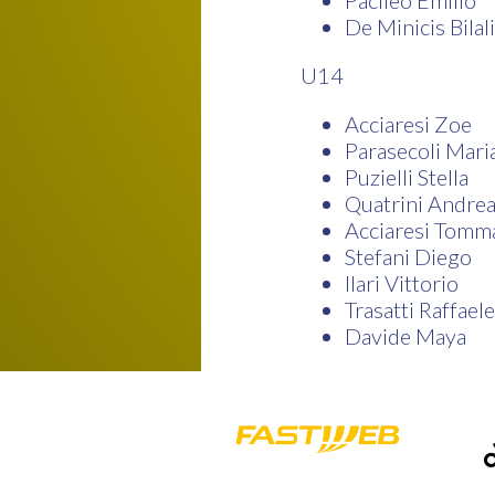
Pacileo Emilio
De Minicis Bilali
U14
Acciaresi Zoe
Parasecoli Mari
Puzielli Stella
Quatrini Andre
Acciaresi Tomm
Stefani Diego
Ilari Vittorio
Trasatti Raffaele
Davide Maya