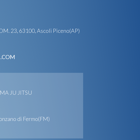
. 23, 63100, Ascoli Piceno(AP)
L.COM
UMA JU JITSU
onzano di Fermo(FM)