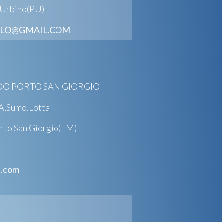
, Urbino(PU)
LLO@GMAIL.COM
UDO PORTO SAN GIORGIO
A,Sumo,Lotta
rto San Giorgio(FM)
l.com