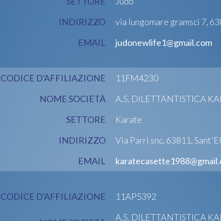
SETTORE
Judo
INDIRIZZO
via lungomare gramsci 7, 6
EMAIL
judonewlife1@gmail.com
CODICE D'AFFILIAZIONE
11FM4230
NOME SOCIETÀ
A.S. DILETTANTISTICA K
SETTORE
Karate
INDIRIZZO
Via Parri snc, 63811, Sant'
EMAIL
karatecasette1988@gmail
CODICE D'AFFILIAZIONE
11AP5392
A.S. DILETTANTISTICA K