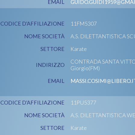
EMAIL
GUIDO.GUIDI1959@GMA
CODICE D'AFFILIAZIONE
11FM5307
NOME SOCIETÀ
A.S. DILETTANTISTICA S
SETTORE
Karate
CONTRADA SANTA VITTORA
INDIRIZZO
Giorgio(FM)
EMAIL
MASSI.COSIMI@LIBERO.I
CODICE D'AFFILIAZIONE
11PU5377
NOME SOCIETÀ
A.S. DILETTANTISTICA W
SETTORE
Karate