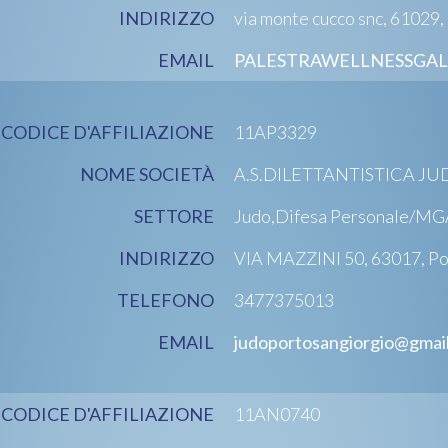
INDIRIZZO
via monte cucco snc, 61029
EMAIL
PALESTRAWELLNESSGA
CODICE D'AFFILIAZIONE
11AP3329
NOME SOCIETÀ
A.S.DILETTANTISTICA J
SETTORE
Judo,Difesa Personale/MG
INDIRIZZO
VIA MAZZINI 50, 63017, Po
TELEFONO
3477375013
EMAIL
judoportosangiorgio@gmai
CODICE D'AFFILIAZIONE
11AN0740