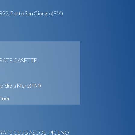
3822, Porto San Giorgio(FM)
ARATE CASETTE
Elpidio a Mare(FM)
.com
ARATE CLUB ASCOLI PICENO