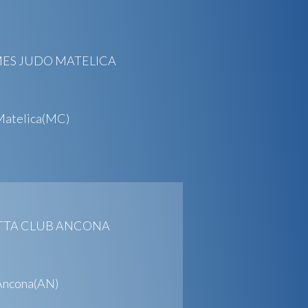
IMES JUDO MATELICA
 Matelica(MC)
LOTTA CLUB ANCONA
Ancona(AN)