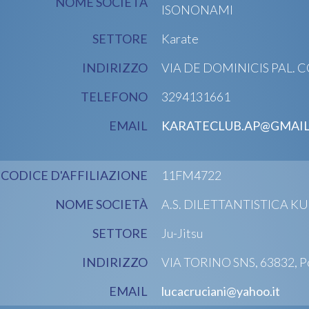
NOME SOCIETÀ
ISONONAMI
SETTORE
Karate
INDIRIZZO
VIA DE DOMINICIS PAL. COM
TELEFONO
3294131661
EMAIL
KARATECLUB.AP@GMAI
CODICE D'AFFILIAZIONE
11FM4722
NOME SOCIETÀ
A.S. DILETTANTISTICA K
SETTORE
Ju-Jitsu
INDIRIZZO
VIA TORINO SNS, 63832, P
EMAIL
lucacruciani@yahoo.it