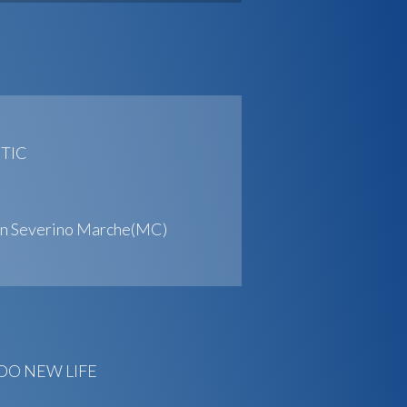
ETIC
an Severino Marche(MC)
UDO NEW LIFE