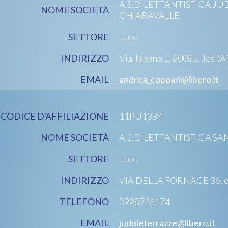
A.S.DILETTANTISTICA JU
NOME SOCIETÀ
CHIARAVALLE
SETTORE
Judo
INDIRIZZO
Via Tabano 1, 60035, Jesi(A
EMAIL
andrea_coppari@libero.it
CODICE D'AFFILIAZIONE
11PU1384
NOME SOCIETÀ
A.S.DILETTANTISTICA SA
SETTORE
Judo
INDIRIZZO
VIA DELLA FORNACE 36, 6
TELEFONO
3928726174
EMAIL
judoleterrazze@libero.it