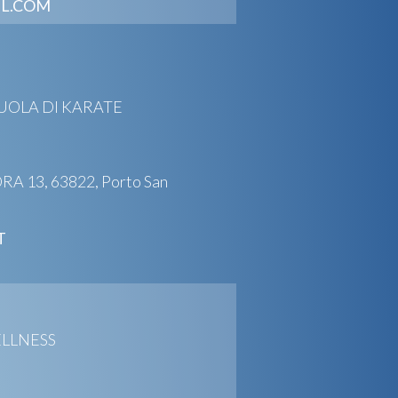
IL.COM
CUOLA DI KARATE
 13, 63822, Porto San
T
ELLNESS