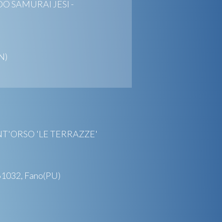
DO SAMURAI JESI -
N)
NT'ORSO 'LE TERRAZZE'
1032, Fano(PU)