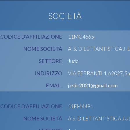
SOCIETÀ
CODICE D'AFFILIAZIONE
11MC4665
NOME SOCIETÀ
A. S. DILETTANTISTICA J-
SETTORE
Judo
INDIRIZZO
VIA FERRANTI 4, 62027, S
EMAIL
j.etic2021@gmail.com
CODICE D'AFFILIAZIONE
11FM4491
NOME SOCIETÀ
A.S. DILETTANTISTICA J