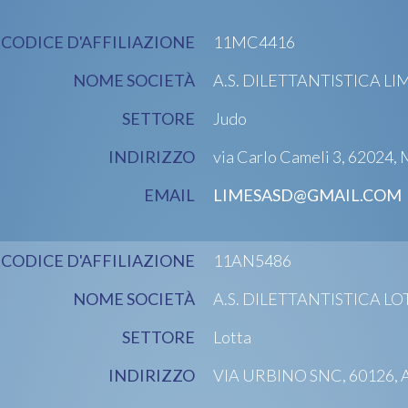
CODICE D'AFFILIAZIONE
11MC4416
NOME SOCIETÀ
A.S. DILETTANTISTICA L
SETTORE
Judo
INDIRIZZO
via Carlo Cameli 3, 62024,
EMAIL
LIMESASD@GMAIL.COM
CODICE D'AFFILIAZIONE
11AN5486
NOME SOCIETÀ
A.S. DILETTANTISTICA 
SETTORE
Lotta
INDIRIZZO
VIA URBINO SNC, 60126, 