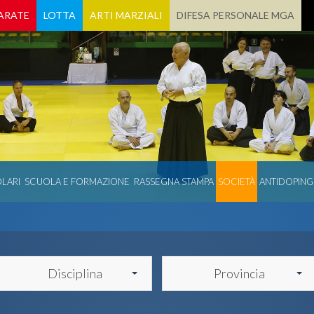
ARATE
LOTTA
ARTI MARZIALI
DIFESA PERSONALE MGA
LARI
SCUOLA E FORMAZIONE
RASSEGNA STAMPA
SOCIETÀ
ANTIDOPING
Disciplina
Provincia