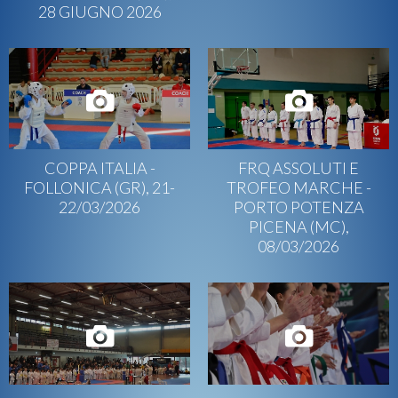
28 GIUGNO 2026
COPPA ITALIA -
FRQ ASSOLUTI E
FOLLONICA (GR), 21-
TROFEO MARCHE -
22/03/2026
PORTO POTENZA
PICENA (MC),
08/03/2026