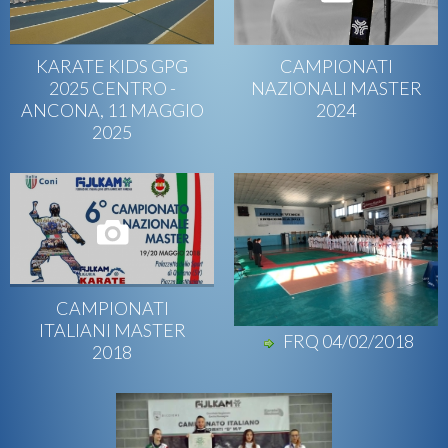
KARATE KIDS GPG
CAMPIONATI
2025 CENTRO -
NAZIONALI MASTER
ANCONA, 11 MAGGIO
2024
2025
CAMPIONATI
ITALIANI MASTER
FRQ 04/02/2018
2018