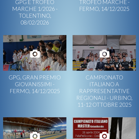
GPG E TROFEO
TROFEO MARCHE -
MARCHE 1/2026 -
FERMO, 14/12/2025
TOLENTINO,
08/02/2026
GPG, GRAN PREMIO
CAMPIONATO
GIOVANISSIMI -
ITALIANO A
FERMO, 14/12/2025
RAPPRESENTATIVE
REGIONALI - URBINO,
11-12 OTTOBRE 2025