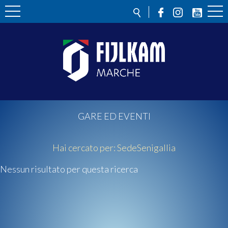
GARE ED EVENTI
Hai cercato per:
Sede
Senigallia
Nessun risultato per questa ricerca