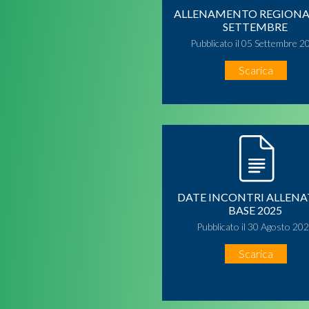
ALLENAMENTO REGIONA
SETTEMBRE
Pubblicato il 05 Settembre 2
Scarica
DATE INCONTRI ALLENA
BASE 2025
Pubblicato il 30 Agosto 20
Scarica