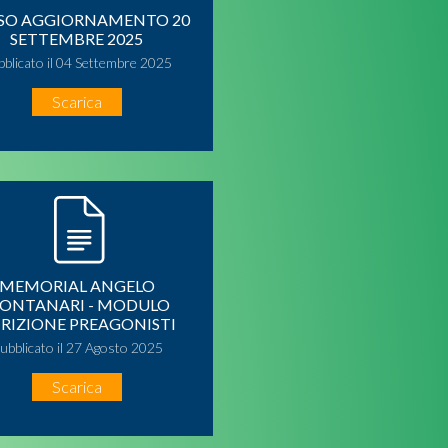
SO AGGIORNAMENTO 20
SETTEMBRE 2025
bblicato il 04 Settembre 2025
Scarica
MEMORIAL ANGELO
ONTANARI - MODULO
CRIZIONE PREAGONISTI
ubblicato il 27 Agosto 2025
Scarica