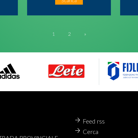
Scarica
1
2
»
Feed rss
Cerca