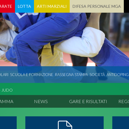
ARATE
LOTTA
ARTI MARZIALI
DIFESA PERSONALE MGA
LARI
SCUOLA E FORMAZIONE
RASSEGNA STAMPA
SOCIETÀ
ANTIDOPING
- JUDO
RAMMA
NEWS
GARE E RISULTATI
REG