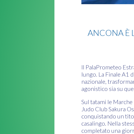
Judo
ANCONA È L
Il PalaPrometeo Estr
lungo. La Finale A1 d
nazionale, trasforma
agonistico sia su que
Sul tatami le Marche 
Judo Club Sakura Osi
conquistando un titol
casalingo. Nella stes
completato una giorn