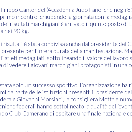
Filippo Canter dell’Accademia Judo Fano, che negli 81
 primo incontro, chiudendo la giornata con la medaglia 
dei risultati marchigiani è arrivato il quinto posto di
ia nei 90 kg.
i risultati è stata condivisa anche dal presidente del
presente per l’intera durata della manifestazione. Mas
 atleti medagliati, sottolineando il valore del lavoro s
a di vedere i giovani marchigiani protagonisti in una 
stata solo un successo sportivo. L’organizzazione ha 
i da parte delle istituzioni presenti: il presidente 
federale Giovanni Morsiani, la consigliera Motta e nu
niche federali hanno sottolineato la qualità dell’event
Judo Club Camerano di ospitare una finale nazionale co