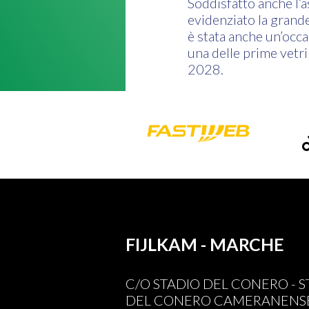
Soddisfatto anche l’a
evidenziato la grande
è stata anche un’occa
una delle prime vetri
2028.
FIJLKAM - MARCHE
C/O STADIO DEL CONERO - 
DEL CONERO CAMERANENSE