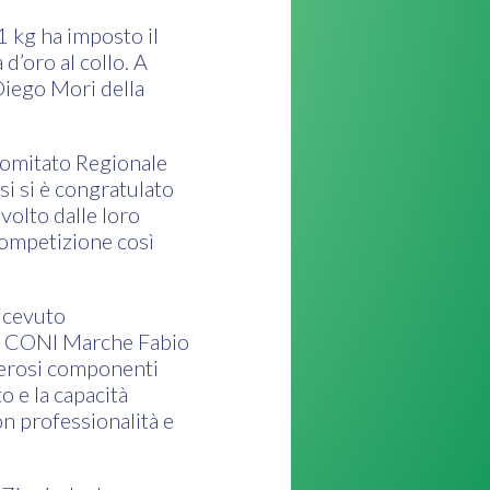
 kg ha imposto il
d’oro al collo. A
 Diego Mori della
 Comitato Regionale
i si è congratulato
volto dalle loro
competizione così
ricevuto
del CONI Marche Fabio
merosi componenti
o e la capacità
n professionalità e