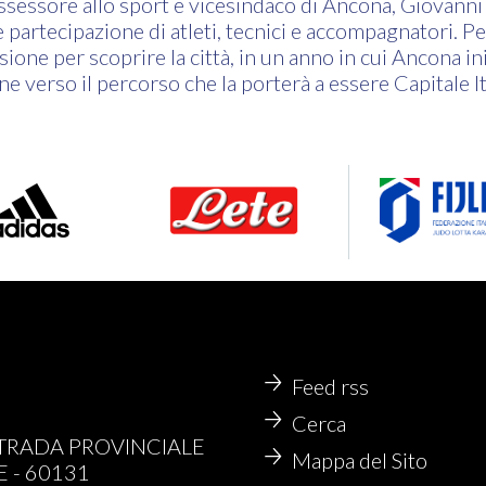
ssessore allo sport e vicesindaco di Ancona, Giovanni 
 partecipazione di atleti, tecnici e accompagnatori. Per
sione per scoprire la città, in un anno in cui Ancona i
ne verso il percorso che la porterà a essere Capitale It
Feed rss
Cerca
STRADA PROVINCIALE
Mappa del Sito
 - 60131