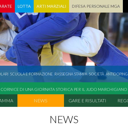
ARATE
LOTTA
ARTI MARZIALI
DIFESA PERSONALE MGA
LARI
SCUOLA E FORMAZIONE
RASSEGNA STAMPA
SOCIETÀ
ANTIDOPING
 CORNICE DI UNA GIORNATA STORICA PER IL JUDO MARCHIGIANO
RAMMA
NEWS
GARE E RISULTATI
REG
NEWS