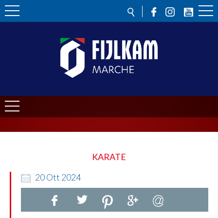
KARATE
20
Ott
2024