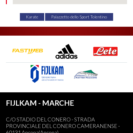
Karate
Palazzetto dello Sport Tolentino
FIJLKAM - MARCHE
C/O STADIO DEL CONERO - STRADA
PROVINCIALE DEL CONERO CAMERANENSE -
60131 Ancona(Ancona)