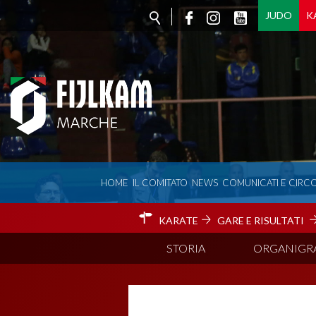
JUDO
K
HOME
IL COMITATO
NEWS
COMUNICATI E CIRCO
KARATE
GARE E RISULTATI
STORIA
ORGANIG