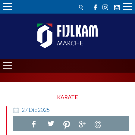
KARATE
27
Dic
2025