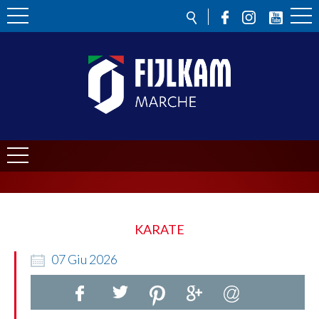
KARATE
07
Giu
2026