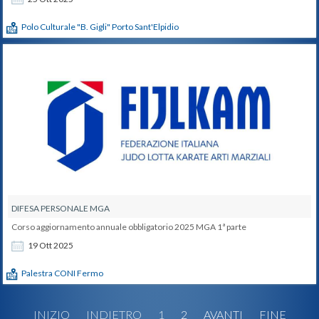
Polo Culturale "B. Gigli" Porto Sant'Elpidio
DIFESA PERSONALE MGA
Corso aggiornamento annuale obbligatorio 2025 MGA 1ª parte
19
Ott
2025
Palestra CONI Fermo
INIZIO
INDIETRO
1
2
AVANTI
FINE