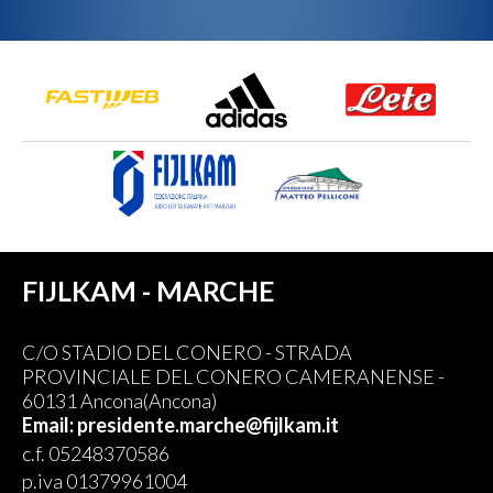
FIJLKAM - MARCHE
C/O STADIO DEL CONERO - STRADA
PROVINCIALE DEL CONERO CAMERANENSE -
60131 Ancona(Ancona)
Email: presidente.marche@fijlkam.it
c.f. 05248370586
p.iva 01379961004