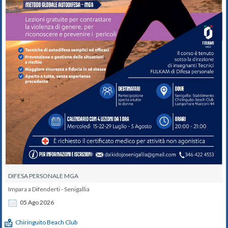
DIFESA PERSONALE MGA
Impara a Difenderti - Senigallia
05
Ago
2026
Chiringuito Beach Club