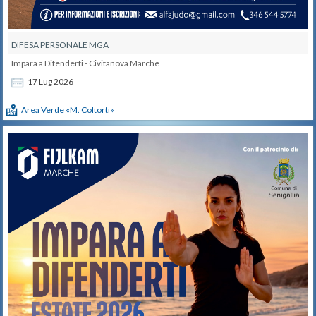
DIFESA PERSONALE MGA
Impara a Difenderti - Civitanova Marche
17
Lug
2026
Area Verde «M. Coltorti»