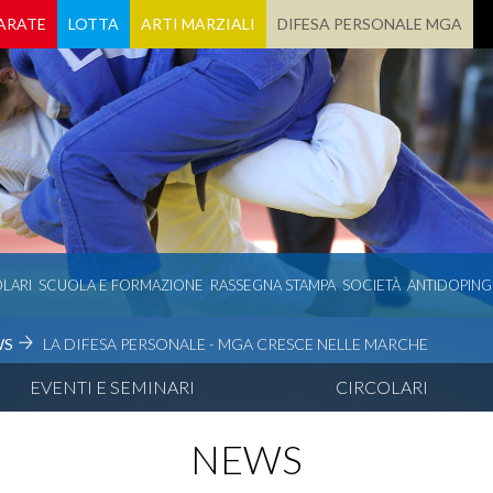
ARATE
LOTTA
ARTI MARZIALI
DIFESA PERSONALE MGA
LARI
SCUOLA E FORMAZIONE
RASSEGNA STAMPA
SOCIETÀ
ANTIDOPING
WS
LA DIFESA PERSONALE - MGA CRESCE NELLE MARCHE
EVENTI E SEMINARI
CIRCOLARI
NEWS