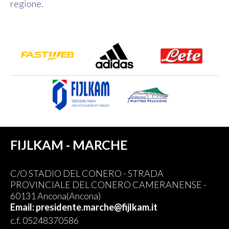
regione.
FIJLKAM - MARCHE
C/O STADIO DEL CONERO - STRADA
PROVINCIALE DEL CONERO CAMERANENSE -
60131 Ancona(Ancona)
Email: presidente.marche@fijlkam.it
c.f. 05248370586