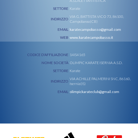
A.S.DILETTANTISTICA
SETTORE
Karate
VIA G. BATTISTA VICO 73, 86100,
INDIRIZZO
Campobasso(CB)
EMAIL
karatecampobasso@gmail.com
WEB
www.karatecampobasso.it
CODICE D'AFFILIAZIONE
14IS4165
NOME SOCIETÀ
OLIMPIC KARATE ISERNIA A.S.D.
SETTORE
Karate
VIA ACHILLE PALMERINI SNC, 86160,
INDIRIZZO
Isernia(IS)
EMAIL
olimpickarateclub@gmail.com