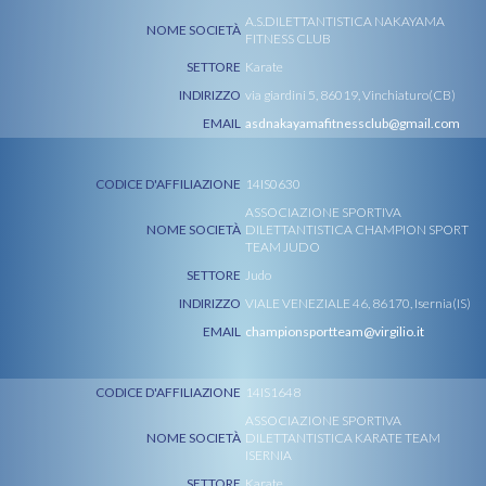
A.S.DILETTANTISTICA NAKAYAMA
NOME SOCIETÀ
FITNESS CLUB
SETTORE
Karate
INDIRIZZO
via giardini 5, 86019, Vinchiaturo(CB)
EMAIL
asdnakayamafitnessclub@gmail.com
CODICE D'AFFILIAZIONE
14IS0630
ASSOCIAZIONE SPORTIVA
NOME SOCIETÀ
DILETTANTISTICA CHAMPION SPORT
TEAM JUDO
SETTORE
Judo
INDIRIZZO
VIALE VENEZIALE 46, 86170, Isernia(IS)
EMAIL
championsportteam@virgilio.it
CODICE D'AFFILIAZIONE
14IS1648
ASSOCIAZIONE SPORTIVA
NOME SOCIETÀ
DILETTANTISTICA KARATE TEAM
ISERNIA
SETTORE
Karate