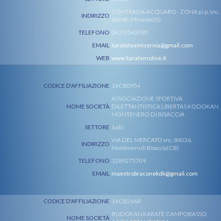
CONTRADA ACQUARO - ZONA p.i.p. snc,
INDIRIZZO
86080, Miranda(IS)
TELEFONO
347/3540085
EMAIL
karateteamisernia@gmail.com
WEB
www.karatemolise.it
CODICE D'AFFILIAZIONE
14CB0954
ASSOCIAZIONE SPORTIVA
NOME SOCIETÀ
DILETTANTISTICA LIBERTAS KODOKAN
MONTENERO DI BISACCIA
SETTORE
Judo
VIA DEL MERCATO snc, 86036,
INDIRIZZO
Montenero di Bisaccia(CB)
TELEFONO
3289275709
EMAIL
maestrobraconekdk@gmail.com
CODICE D'AFFILIAZIONE
14CB2668
BUDOKAN KARATE CAMPOBASSO
NOME SOCIETÀ