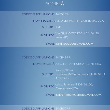
SOCIETÀ
CODICE D'AFFILIAZIONE
14IS5365
NOME SOCIETÀ
A.S. DILETTANTISTICA ISERNIA JUDO
SETTORE
Judo
VIA GIULIO TEDESCHI 24, 86170,
INDIRIZZO
Isernia(IS)
EMAIL
ISERNIAJUDO@GMAIL.COM
CODICE D'AFFILIAZIONE
14CB4999
NOME SOCIETÀ
A.S.DILETTANTISTICA IL SENTIERO
Karate,Difesa
SETTORE
Personale/MGA,Pankration,Lotta,MMA-
Amatoriale
c.da colle delle api 109, 86100,
INDIRIZZO
Campobasso(CB)
EMAIL
ILSENTIEROMOLISE@GMAIL.COM
CODICE D'AFFILIAZIONE
14CB3779