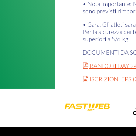
• Nota importante: N
sono previsti rimbors
• Gara: Gli atleti sa
Per la sicurezza dei
superiori a 5/6 kg.
DOCUMENTI DA SC
pdf
RANDORI DAY 2
spreadsheet
ISCRIZIONI EPS
(