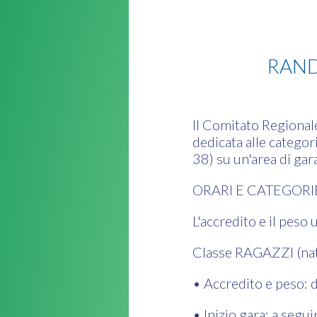
Judo
RAND
Il Comitato Regional
dedicata alle categori
38) su un'area di ga
ORARI E CATEGORI
L'accredito e il peso
Classe RAGAZZI (n
• Accredito e peso: 
• Inizio gara: a segu