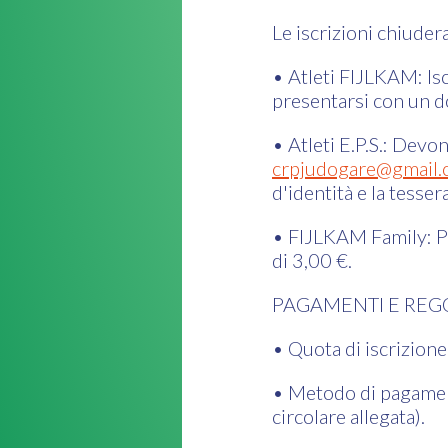
Le iscrizioni chiude
• Atleti FIJLKAM: Iscr
presentarsi con un d
• Atleti E.P.S.: Devon
crpjudogare@gmail
d'identità e la tess
• FIJLKAM Family: Per
di 3,00 €.
PAGAMENTI E RE
• Quota di iscrizione
• Metodo di pagament
circolare allegata).