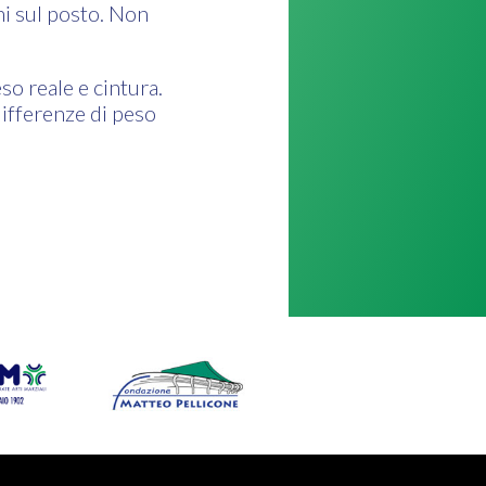
ni sul posto. Non
so reale e cintura.
ifferenze di peso