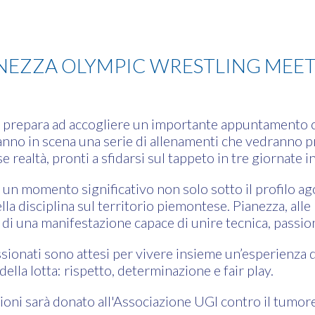
NEZZA OLYMPIC WRESTLING MEE
si prepara ad accogliere un importante appuntamento co
ranno in scena una serie di allenamenti che vedranno pr
 realtà, pronti a sfidarsi sul tappeto in tre giornate i
 un momento significativo non solo sotto il profilo ag
la disciplina sul territorio piemontese. Pianezza, alle 
o di una manifestazione capace di unire tecnica, passion
ssionati sono attesi per vivere insieme un’esperienza di
 della lotta: rispetto, determinazione e fair play.
rizioni sarà donato all'Associazione UGI contro il tumo