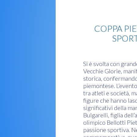
Lotta
COPPA PI
SPORT
Si è svolta con gra
Vecchie Glorie, mani
storica, confermando
piemontese. L’evento
tra atleti e società,
figure che hanno lasci
significativi della m
Bulgarelli, figlia dell
olimpico Bellotti Pie
passione sportiva. Ne