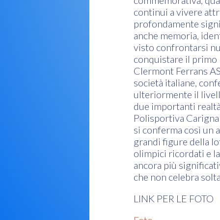
commemorativa, quale
continui a vivere att
profondamente signif
anche memoria, identi
visto confrontarsi nu
conquistare il primo 
Clermont Ferrans ASM
società italiane, con
ulteriormente il livel
due importanti realt
Polisportiva Carign
si conferma così un 
grandi figure della lo
olimpici ricordati e 
ancora più significat
che non celebra soltan
LINK PER LE FOTO