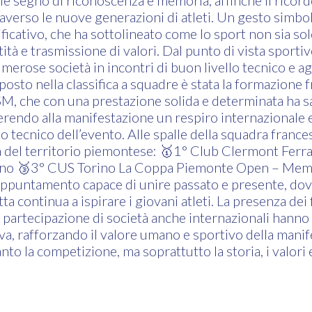
 segno di riconoscenza e memoria, affinché il ricordo
raverso le nuove generazioni di atleti. Un gesto simbo
icativo, che ha sottolineato come lo sport non sia so
tà e trasmissione di valori. Dal punto di vista sporti
merose società in incontri di buon livello tecnico e ag
posto nella classifica a squadre è stata la formazione 
, che con una prestazione solida e determinata ha s
ferendo alla manifestazione un respiro internazionale 
lo tecnico dell’evento. Alle spalle della squadra france
à del territorio piemontese: 🥇1° Club Clermont Ferr
ano 🥉3° CUS Torino La Coppa Piemonte Open – Memo
appuntamento capace di unire passato e presente, dov
tta continua a ispirare i giovani atleti. La presenza dei 
la partecipazione di società anche internazionali hann
iva, rafforzando il valore umano e sportivo della man
to la competizione, ma soprattutto la storia, i valori e 