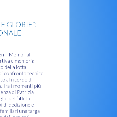
 GLORIE”:
IONALE
pen – Memorial
rtiva e memoria
 della lotta
di confronto tecnico
to al ricordo di
a. Tra i momenti più
enza di Patrizia
glio dell’atleta
i di dedizione e
familiari una targa