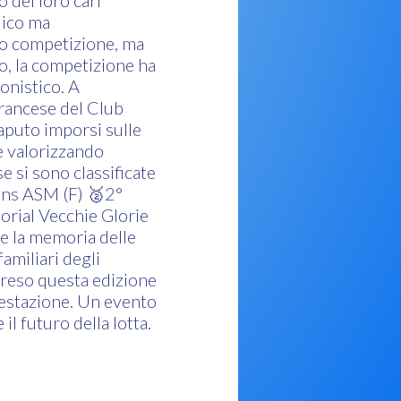
 dei loro cari
lico ma
lo competizione, ma
vo, la competizione ha
onistico. A
francese del Club
aputo imporsi sulle
e valorizzando
se si sono classificate
ans ASM (F) 🥈2°
rial Vecchie Glorie
e la memoria delle
familiari degli
o reso questa edizione
ifestazione. Un evento
il futuro della lotta.