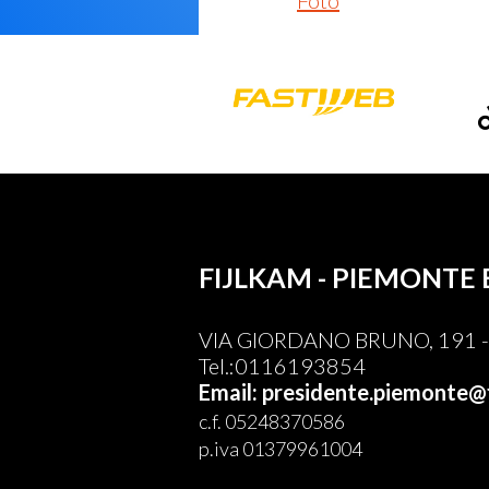
Foto
FIJLKAM - PIEMONTE 
VIA GIORDANO BRUNO, 191 - 
Tel.:0116193854
Email: presidente.piemonte@f
c.f. 05248370586
p.iva 01379961004