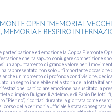
EMONTE OPEN “MEMORIAL VECCHIE
, MEMORIA E RESPIRO INTERNAZ
nde partecipazione ed emozione la Coppa Piemonte O
festazione che ha saputo coniugare competizione spo
si un appuntamento di grande valore per il movimento
 ha rappresentato non solo un’importante occasione 
 ma anche un momento di profonda condivisione, dedica
ato un segno indelebile nella storia della lotta italian
anifestazione, particolare emozione ha suscitato la pres
’atleta olimpico Bulgarelli Adelmo, e di Fabio Bellotti, fi
tro “Pierino”, ricordati durante la giornata come esemp
l corso della cerimonia ufficiale è stata consegnata ai 