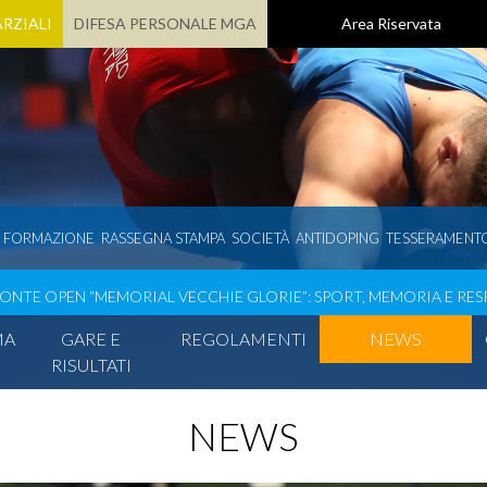
RZIALI
DIFESA PERSONALE MGA
Area Riservata
E FORMAZIONE
RASSEGNA STAMPA
SOCIETÀ
ANTIDOPING
TESSERAMENT
ONTE OPEN “MEMORIAL VECCHIE GLORIE”: SPORT, MEMORIA E RE
MA
GARE E
REGOLAMENTI
NEWS
RISULTATI
NEWS