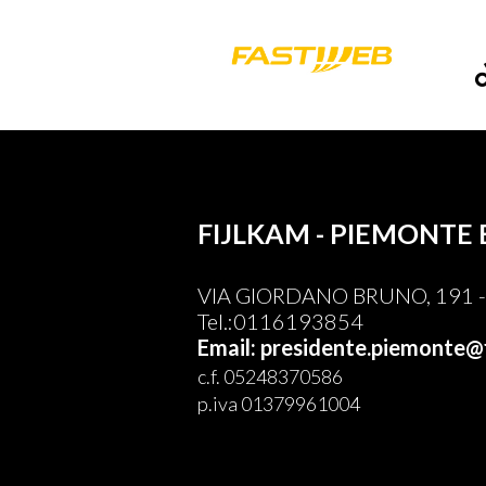
FIJLKAM - PIEMONTE 
VIA GIORDANO BRUNO, 191 - 
Tel.:0116193854
Email: presidente.piemonte@f
c.f. 05248370586
p.iva 01379961004