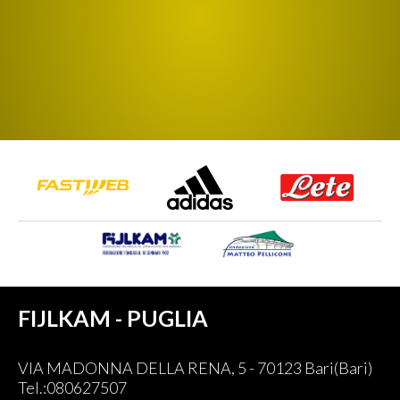
FIJLKAM - PUGLIA
VIA MADONNA DELLA RENA, 5 - 70123 Bari(Bari)
Tel.:080627507