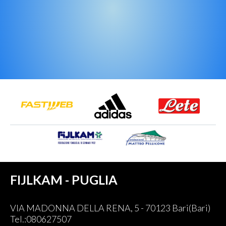
FIJLKAM - PUGLIA
VIA MADONNA DELLA RENA, 5 - 70123 Bari(Bari)
Tel.:080627507