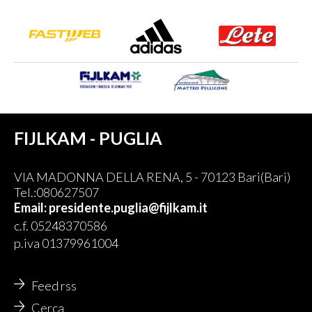
FIJLKAM - PUGLIA
VIA MADONNA DELLA RENA, 5 - 70123 Bari(Bari)
Tel.:080627507
Email: presidente.puglia@fijlkam.it
c.f. 05248370586
p.iva 01379961004
Feed rss
Cerca