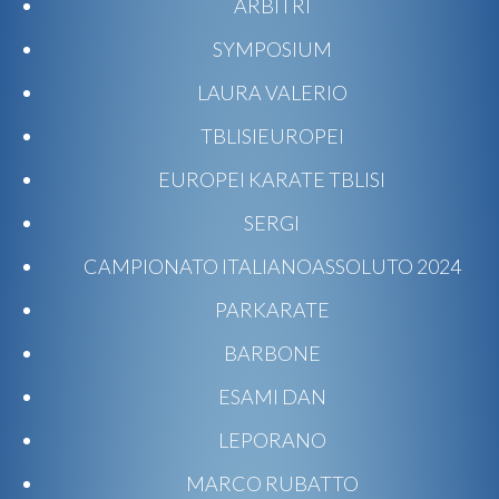
ARBITRI
SYMPOSIUM
LAURA VALERIO
TBLISIEUROPEI
EUROPEI KARATE TBLISI
SERGI
CAMPIONATO ITALIANOASSOLUTO 2024
PARKARATE
BARBONE
ESAMI DAN
LEPORANO
MARCO RUBATTO