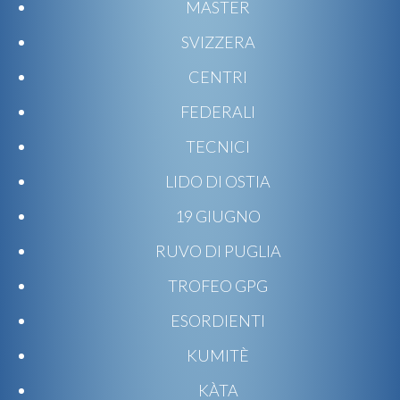
MASTER
SVIZZERA
CENTRI
FEDERALI
TECNICI
LIDO DI OSTIA
19 GIUGNO
RUVO DI PUGLIA
TROFEO GPG
ESORDIENTI
KUMITÈ
KÀTA