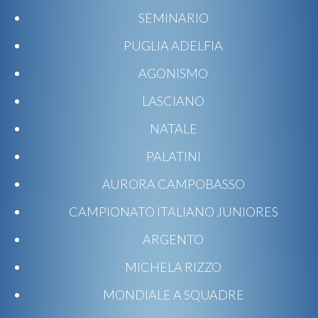
SEMINARIO
PUGLIA ADELFIA
AGONISMO
LASCIANO
NATALE
PALATINI
AURORA CAMPOBASSO
CAMPIONATO ITALIANO JUNIORES
ARGENTO
MICHELA RIZZO
MONDIALE A SQUADRE