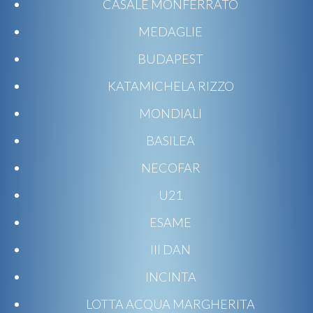
CASALE MONFERRATO
MEDAGLIE
BUDAPEST
KATAMICHELA RIZZO
MONDIALI
BASILEA
NECOFAR
U21
ESAME
III DAN
INCINTA
LOTTA ACQUA MARGHERITA