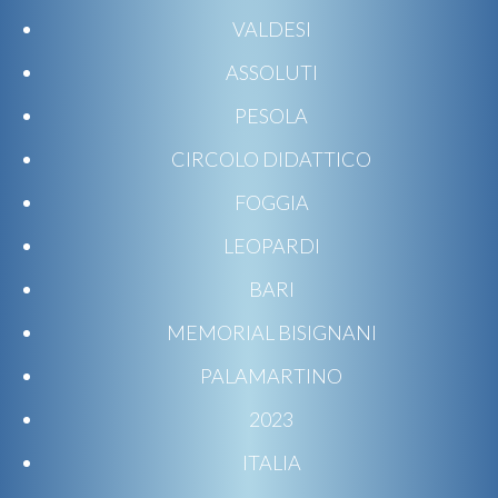
VALDESI
ASSOLUTI
PESOLA
CIRCOLO DIDATTICO
FOGGIA
LEOPARDI
BARI
MEMORIAL BISIGNANI
PALAMARTINO
2023
ITALIA