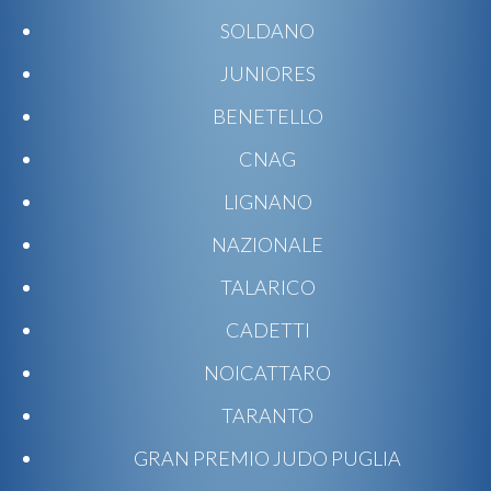
SOLDANO
JUNIORES
BENETELLO
CNAG
LIGNANO
NAZIONALE
TALARICO
CADETTI
NOICATTARO
TARANTO
GRAN PREMIO JUDO PUGLIA