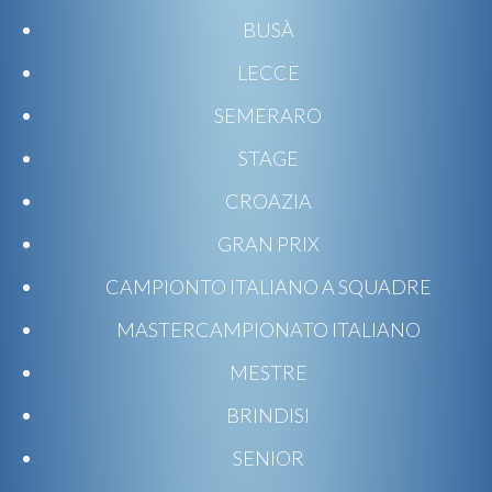
BUSÀ
LECCE
SEMERARO
STAGE
CROAZIA
GRAN PRIX
CAMPIONTO ITALIANO A SQUADRE
MASTERCAMPIONATO ITALIANO
MESTRE
BRINDISI
SENIOR