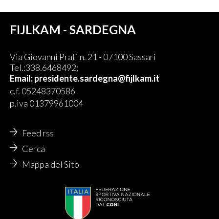
FIJLKAM - SARDEGNA
Via Giovanni Prati n. 21 - 07100 Sassari
Tel.:338.6468492;
Email:
presidente.sardegna@fijlkam.it
c.f. 05248370586
p.iva 01379961004
Feed rss
Cerca
Mappa del Sito