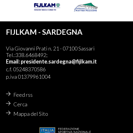
FIJLKAM - SARDEGNA
Via Giovanni Prati n. 21 - 07100 Sassari
Tel.:338.6468492;
Email:
presidente.sardegna@fijlkam.it
c.f. 05248370586
p.iva 01379961004
Feed rss
Cerca
Mappa del Sito