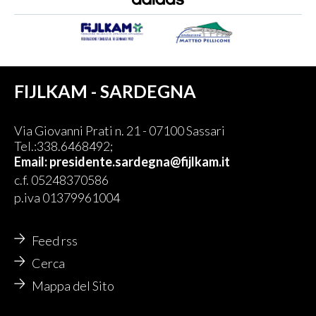
FIJLKAM - SARDEGNA
Via Giovanni Prati n. 21 - 07100 Sassari
Tel.:338.6468492;
Email:
presidente.sardegna@fijlkam.it
c.f. 05248370586
p.iva 01379961004
Feed rss
Cerca
Mappa del Sito