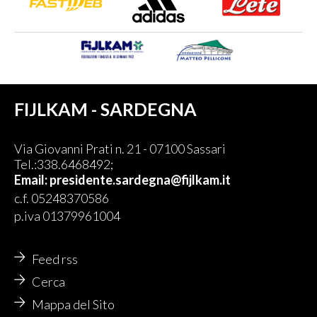
FIJLKAM - SARDEGNA
Via Giovanni Prati n. 21 - 07100 Sassari
Tel.:338.6468492;
Email:
presidente.sardegna@fijlkam.it
c.f. 05248370586
p.iva 01379961004
Feed rss
Cerca
Mappa del Sito