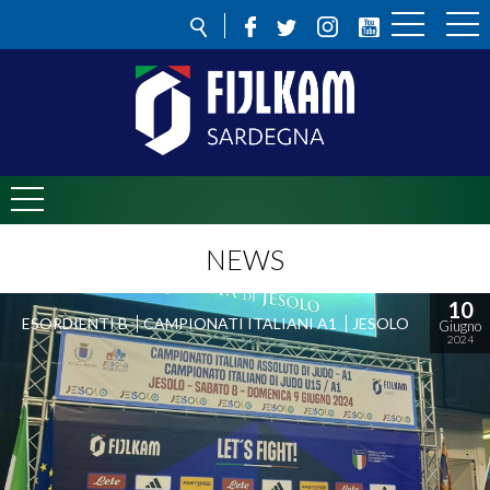
NEWS
10
ESORDIENTI B
CAMPIONATI ITALIANI A1
JESOLO
Giugno
2024