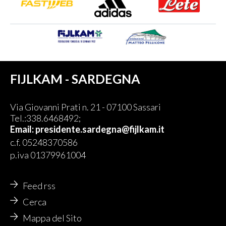
FIJLKAM - SARDEGNA
Via Giovanni Prati n. 21 - 07100 Sassari
Tel.:338.6468492;
Email:
presidente.sardegna@fijlkam.it
c.f. 05248370586
p.iva 01379961004
Feed rss
Cerca
Mappa del Sito