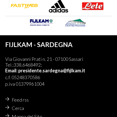
FIJLKAM - SARDEGNA
Via Giovanni Prati n. 21 - 07100 Sassari
Tel.:338.6468492;
Email:
presidente.sardegna@fijlkam.it
c.f. 05248370586
p.iva 01379961004
Feed rss
Cerca
Mappa del Sito