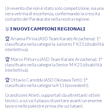
Un evento che non è stato solo competizione, ma una
vera vetrina di eccellenza, confermando la crescita
costante del Parakarate nella nostra regione.
🥇 𝗜 𝗡𝗨𝗢𝗩𝗜 𝗖𝗔𝗠𝗣𝗜𝗢𝗡𝗜 𝗥𝗘𝗚𝗜𝗢𝗡𝗔𝗟𝗜
🏆 Arianna Pirina (ASD Team Karate Arzachena): 1ª
classificata nella categoria Juniores F K21 (disabilità
intellettiva).
🏆 Marco Pitturru (ASD Team Karate Arzachena): 1°
classificato nella categoria Senior M K21 (disabilità
intellettiva).
🏆 Ottavio Careddu (ASD Okinawa Telti): 1°
classificato nella categoria K11 (ipovedenti).
Grandissimi Atleti, supportati da altrettanti ottimi
tecnici, a cui va il plauso di portare avanti un enorme
lavoro nelle palestre prima che sul tatami.