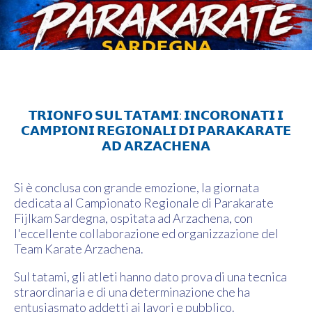
Karate
𝗧𝗥𝗜𝗢𝗡𝗙𝗢 𝗦𝗨𝗟 𝗧𝗔𝗧𝗔𝗠𝗜: 𝗜𝗡𝗖𝗢𝗥𝗢𝗡𝗔𝗧𝗜 𝗜
𝗖𝗔𝗠𝗣𝗜𝗢𝗡𝗜 𝗥𝗘𝗚𝗜𝗢𝗡𝗔𝗟𝗜 𝗗𝗜 𝗣𝗔𝗥𝗔𝗞𝗔𝗥𝗔𝗧𝗘
𝗔𝗗 𝗔𝗥𝗭𝗔𝗖𝗛𝗘𝗡𝗔
Si è conclusa con grande emozione, la giornata
dedicata al Campionato Regionale di Parakarate
Fijlkam Sardegna, ospitata ad Arzachena, con
l'eccellente collaborazione ed organizzazione del
Team Karate Arzachena.
Sul tatami, gli atleti hanno dato prova di una tecnica
straordinaria e di una determinazione che ha
entusiasmato addetti ai lavori e pubblico.