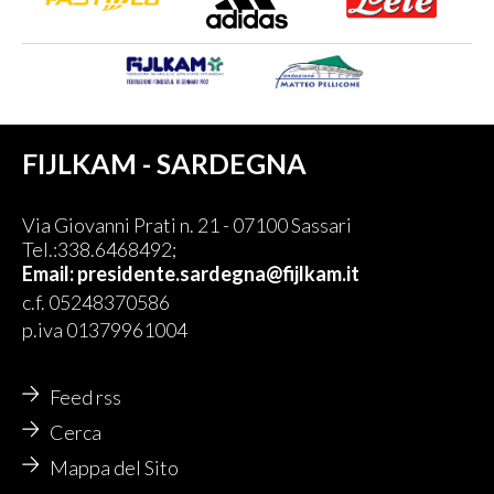
FIJLKAM - SARDEGNA
Via Giovanni Prati n. 21 - 07100 Sassari
Tel.:338.6468492;
Email:
presidente.sardegna@fijlkam.it
c.f. 05248370586
p.iva 01379961004
Feed rss
Cerca
Mappa del Sito