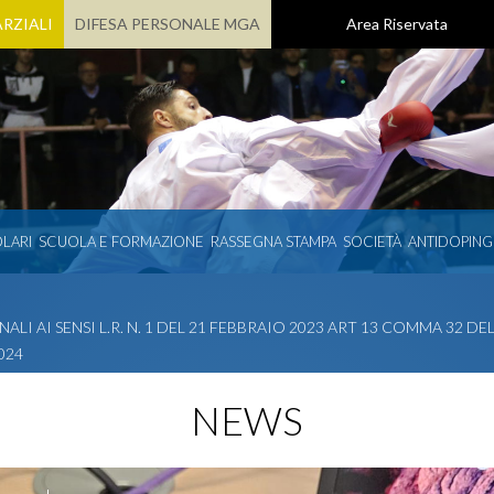
RZIALI
DIFESA PERSONALE MGA
Area Riservata
LARI
SCUOLA E FORMAZIONE
RASSEGNA STAMPA
SOCIETÀ
ANTIDOPING
LI AI SENSI L.R. N. 1 DEL 21 FEBBRAIO 2023 ART 13 COMMA 32 
024
NEWS