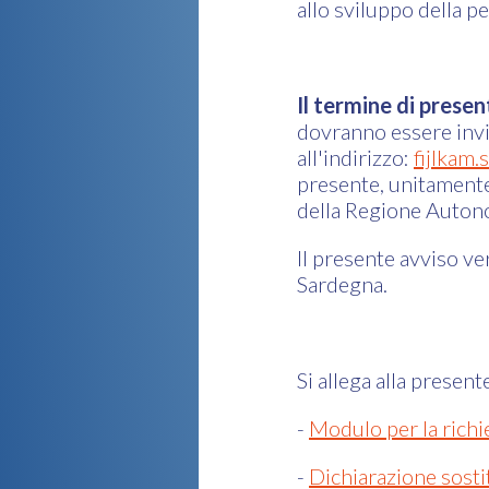
allo sviluppo della p
Il termine di prese
dovranno essere inv
all'indirizzo:
fijlkam
presente, unitamente 
della Regione Autono
Il presente avviso v
Sardegna.
Si allega alla present
-
Modulo per la richi
-
Dichiarazione sosti