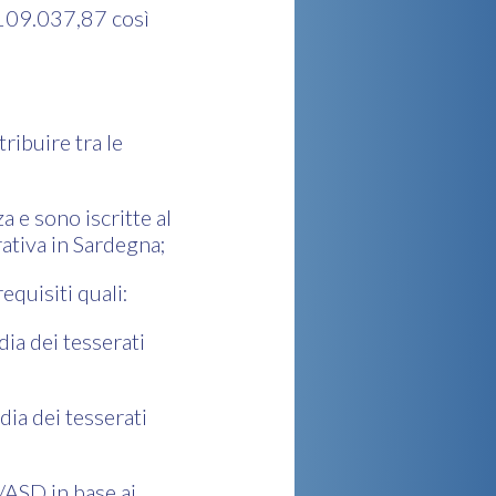
 109.037,87 così
ibuire tra le
a e sono iscritte al
rativa in Sardegna;
equisiti quali:
ia dei tesserati
ia dei tesserati
/ASD in base ai