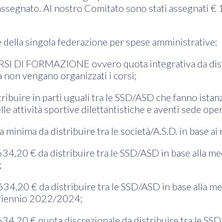
 assegnato. Al nostro Comitato sono stati assegnati €
e della singola federazione per spese amministrative;
RSI DI FORMAZIONE ovvero quota integrativa da distr
 non vengano organizzati i corsi;
ribuire in parti uguali tra le SSD/ASD che fanno istanz
lle attività sportive dilettantistiche e aventi sede ope
inima da distribuire tra le società/A.S.D. in base ai r
,20 € da distribuire tra le SSD/ASD in base alla med
;
,20 € da distribuire tra le SSD/ASD in base alla med
triennio 2022/2024;
,20 € quota discrezionale da distribuire tra le SSD