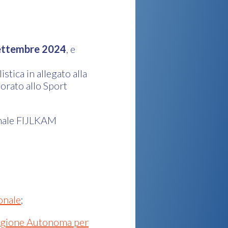
 settembre 2024
, e
istica in allegato alla
orato allo Sport
onale FIJLKAM
onale
;
 Regione Autonoma per