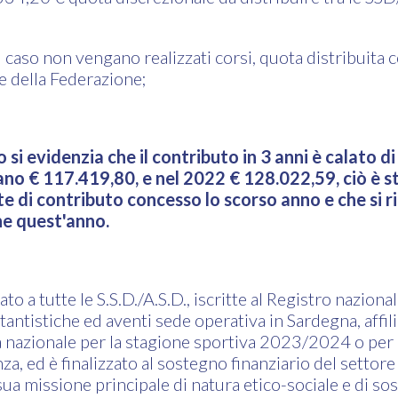
o non vengano realizzati corsi, quota distribuita c
ne della Federazione;
 si evidenzia che il contributo in 3 anni è calato d
rano € 117.419,80, e nel 2022 € 128.022,59, ciò è 
te di contributo concesso lo scorso anno e che si r
e quest'anno.
ato a tutte le S.S.D./A.S.D., iscritte al Registro naziona
ttantistiche ed aventi sede operativa in Sardegna, affil
 nazionale per la stagione sportiva 2023/2024 o per 
a, ed è finalizzato al sostegno finanziario del settore
 sua missione principale di natura etico-sociale e di so