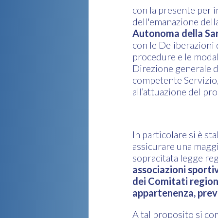
con la presente per 
dell'emanazione dell
Autonoma della Sa
con le Deliberazioni 
procedure e le modali
Direzione generale de
competente Servizio,
all’attuazione del pr
In particolare si è st
assicurare una maggio
sopracitata legge re
associazioni sporti
dei Comitati region
appartenenza, previ
A tal proposito si c