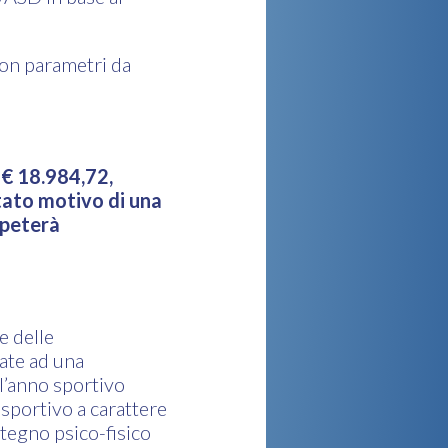
on parametri da
i € 18.984,72,
stato motivo di una
ipeterà
le delle
iate ad una
l’anno sportivo
 sportivo a carattere
stegno psico-fisico