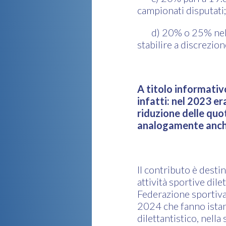
campionati disputati;
d) 20% o 25% nel cas
stabilire a discrezio
A titolo informativo
infatti: nel 2023 e
riduzione delle quo
analogamente anch
Il contributo è destin
attività sportive dile
Federazione sportiva
2024 che fanno istanz
dilettantistico, nella