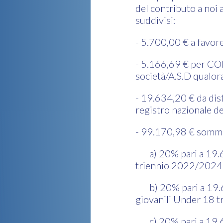
del contributo a noi
suddivisi:
- 5.700,00 € a favor
- 5.166,69 € per CO
società/A.S.D qualora
- 19.634,20 € da dist
registro nazionale de
- 99.170,98 € somma m
a) 20% pari a 19.634
triennio 2022/2024
b) 20% pari a 19.634
giovanili Under 18 
c) 20% pari a 19.634