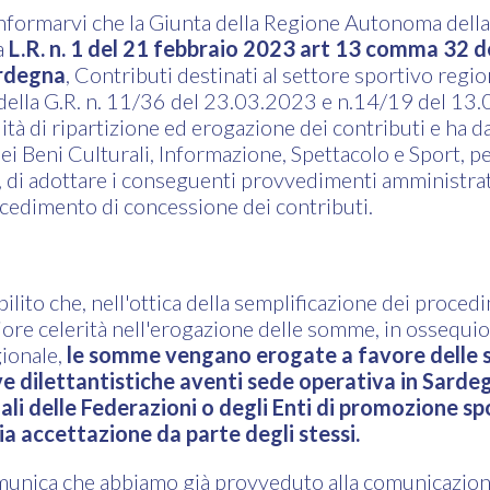
informarvi che la Giunta della Regione Autonoma dell
a
L.R. n. 1 del 21 febbraio 2023 art 13 comma 32 d
rdegna
, Contributi destinati al settore sportivo regi
della G.R. n. 11/36 del 23.03.2023 e n.14/19 del 13.04
tà di ripartizione ed erogazione dei contributi e ha d
i Beni Culturali, Informazione, Spettacolo e Sport, per
 di adottare i conseguenti provvedimenti amministrat
ocedimento di concessione dei contributi.
abilito che, nell'ottica della semplificazione dei procedi
re celerità nell'erogazione delle somme, in ossequio a
gionale,
le somme vengano erogate a favore delle s
ve dilettantistiche aventi sede operativa in Sardeg
ali delle Federazioni o degli Enti di promozione sp
a accettazione da parte degli stessi.
omunica che abbiamo già provveduto alla comunicazion