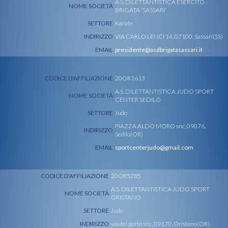
A.S. DILETTANTISTICA ESERCITO -
NOME SOCIETÀ
BRIGATA 'SASSARI'
SETTORE
Karate
INDIRIZZO
VIA CARLO LENCI 14, 07100, Sassari(SS)
EMAIL
presidente@asdbrigatasassari.it
CODICE D'AFFILIAZIONE
20OR1613
A.S. DILETTANTISTICA JUDO SPORT
NOME SOCIETÀ
CENTER SEDILO
SETTORE
Judo
PIAZZA ALDO MORO snc, 09076,
INDIRIZZO
Sedilo(OR)
EMAIL
sportcenterjudo@gmail.com
CODICE D'AFFILIAZIONE
20OR5285
A.S. DILETTANTISTICA JUDO SPORT
NOME SOCIETÀ
ORISTANO
SETTORE
Judo
INDIRIZZO
via del porto snc, 09170, Oristano(OR)