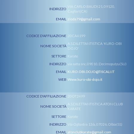
VIA CARLO BAUDI 21, 09120,
INDIRIZZO
Cagliari(CA)
EMAIL
zioda79@gmail.com
CODICE D'AFFILIAZIONE
20CA4199
A.S.DILETTANTISTICA 'KURO-OBI
NOME SOCIETÀ
DOJO'
SETTORE
Karate
INDIRIZZO
via satta snc, 09010, Decimoputzu(SU)
EMAIL
KURO.OBI.DOJO@TISCALI.IT
WEB
Www.kuro-obi-dojo.it
CODICE D'AFFILIAZIONE
20OT2499
A.S.DILETTANTISTICA ATON CLUB
NOME SOCIETÀ
KARATE
SETTORE
Karate
INDIRIZZO
Via Ogliastra 13/a, 07026, Olbia(SS)
EMAIL
atonclubkarate@gmail.com