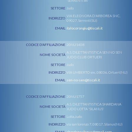
'SERRENTI 84'
SETTORE
Judo
VIA ELEONORA D'ARBOREA SNC,
INDIRIZZO
09027, Serrenti(SU)
EMAIL
italocorongiu@tiscali.it
CODICE D'AFFILIAZIONE
20NU1408
A.S. DILETTANTISTICA SEN NO SEN
NOME SOCIETÀ
JUDO CLUB ORTUERI
SETTORE
Judo
INDIRIZZO
VIA UMBERTO snc, 08036, Ortueri(NU)
EMAIL
sen-no-sen@tiscali.it
CODICE D'AFFILIAZIONE
20NU1757
A.S. DILETTANTISTICA SHARDANA
NOME SOCIETÀ
JUDO LOTTA 'SILANUS'
SETTORE
Lotta,Judo
INDIRIZZO
via san lorenzo 7, 08017, Silanus(NU)
EMAIL
shardanasilanus@gmail.com