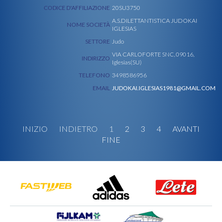
CODICE D'AFFILIAZIONE
20SU3750
A.S.DILETTANTISTICA JUDOKAI
NOME SOCIETÀ
IGLESIAS
SETTORE
Judo
VIA CARLOFORTE SNC, 09016,
INDIRIZZO
Iglesias(SU)
TELEFONO
3498586956
EMAIL
JUDOKAI.IGLESIAS1981@GMAIL.COM
INIZIO
INDIETRO
1
2
3
4
AVANTI
FINE