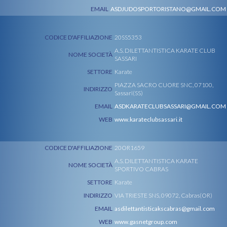
EMAIL
ASDJUDOSPORTORISTANO@GMAIL.COM
CODICE D'AFFILIAZIONE
20SS5353
A.S. DILETTANTISTICA KARATE CLUB
NOME SOCIETÀ
SASSARI
SETTORE
Karate
PIAZZA SACRO CUORE SNC, 07100,
INDIRIZZO
Sassari(SS)
EMAIL
ASDKARATECLUBSASSARI@GMAIL.COM
WEB
www.karateclubsassari.it
CODICE D'AFFILIAZIONE
20OR1659
A.S. DILETTANTISTICA KARATE
NOME SOCIETÀ
SPORTIVO CABRAS
SETTORE
Karate
INDIRIZZO
VIA TRIESTE SNS, 09072, Cabras(OR)
EMAIL
asdilettantisticakscabras@gmail.com
WEB
www.gasnetgroup.com