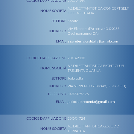
CODICE D'AFFILIAZIONE
20CA4149
A.S.DILETTANTISTICA CONCEPT SELF
NOME SOCIETÀ
DEFENSE ITALIA
SETTORE
Karate
VIA Eleonora d'Arborea 43, 09033,
INDIRIZZO
Decimomannu(CA)
EMAIL
segreteria.csditalia@gmail.com
CODICE D'AFFILIAZIONE
20CA2130
A.S.DILETTANTISTICA FIGHT CLUB
NOME SOCIETÀ
TREXENTA GUASILA
SETTORE
Judo,Lotta
INDIRIZZO
VIA SERRENTI 17, 09040, Guasila(SU)
TELEFONO
3487325696
EMAIL
judoclubtrexenta@gmail.com
CODICE D'AFFILIAZIONE
20OR4724
A.S.DILETTANTISTICA G.S JUDO
NOME SOCIETÀ
TERRALBA