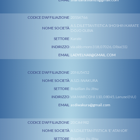
CODICE D'AFFILIAZIONE
20SS4766
A.S. DILETTANTISTICA SHOSHIN KARATE
NOME SOCIETÀ
DOJO OLBIA
SETTORE
Karate
INDIRIZZO
via aldo moro 318, 07026, Olbia(SS)
EMAIL
LADYELNAII@GMAIL.COM
CODICE D'AFFILIAZIONE
20NU5452
NOME SOCIETÀ
A.S.D. IWAKURA
SETTORE
Brazilian Jiu Jitsu
INDIRIZZO
VIA MARCONI 110, 08045, Lanusei(NU)
EMAIL
asdiwakura@gmail.com
CODICE D'AFFILIAZIONE
20CA4982
NOME SOCIETÀ
A.S.DILETTANTISTICA 'E' ATANOR'
SETTORE
Brazilian Jiu Jitsu