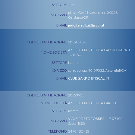
SETTORE
Judo
piazza Gesù Maestro snc, 09098,
INDIRIZZO
Oristano(OR)
EMAIL
judo.terralba@tiscali.it
CODICE D'AFFILIAZIONE
20CA5406
A.S.DILETTANTISTICA GAKKO KARATE
NOME SOCIETÀ
JUJITSU
SETTORE
Karate
INDIRIZZO
corso europa 40, 09032, Assemini(CA)
EMAIL
CLUBGAKKO@TISCALI.IT
CODICE D'AFFILIAZIONE
20SS3953
NOME SOCIETÀ
A.S.DILETTANTISTICA GIAGU
SETTORE
Karate
VIALE PORTO TORRES 119, 07100,
INDIRIZZO
Sassari(SS)
TELEFONO
3470482413