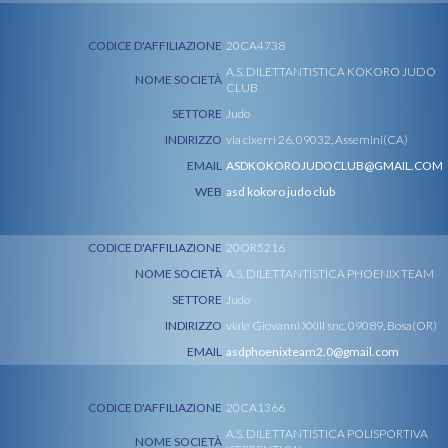
CODICE D'AFFILIAZIONE
20CA4738
A.S. DILETTANTISTICA KOKORO JUDO
NOME SOCIETÀ
CLUB
SETTORE
Judo
INDIRIZZO
via cixerri 26, 09032, Assemini(CA)
EMAIL
ASDKOKOROJUDOCLUB@GMAIL.COM
WEB
asd kokoro judo club
CODICE D'AFFILIAZIONE
20OR5216
NOME SOCIETÀ
A.S. DILETTANTISTICA PHOENIX TEAM
SETTORE
Judo
INDIRIZZO
viale Giovanni XXIII snc, 09089, Bosa(OR)
EMAIL
asdphoenixteam2.0@gmail.com
CODICE D'AFFILIAZIONE
20CA1366
A.S. DILETTANTISTICA POLISPORTIVA
NOME SOCIETÀ