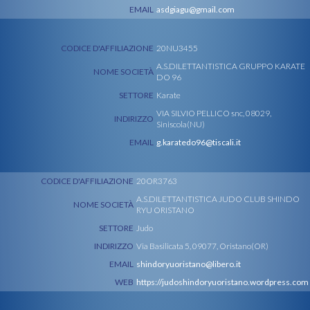
EMAIL
asdgiagu@gmail.com
CODICE D'AFFILIAZIONE
20NU3455
A.S.DILETTANTISTICA GRUPPO KARATE
NOME SOCIETÀ
DO 96
SETTORE
Karate
VIA SILVIO PELLICO snc, 08029,
INDIRIZZO
Siniscola(NU)
EMAIL
g.karatedo96@tiscali.it
CODICE D'AFFILIAZIONE
20OR3763
A.S.DILETTANTISTICA JUDO CLUB SHINDO
NOME SOCIETÀ
RYU ORISTANO
SETTORE
Judo
INDIRIZZO
Via Basilicata 5, 09077, Oristano(OR)
EMAIL
shindoryuoristano@libero.it
WEB
https://judoshindoryuoristano.wordpress.com