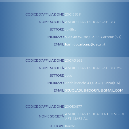
CODICE D'AFFILIAZIONE
20CI3839
NOME SOCIETÀ
A.S.DILETTANTISTICA BUSHIDO
SETTORE
Ju-Jitsu
INDIRIZZO
VIA GROSZ snc, 09013, Carbonia(SU)
EMAIL
bushidocarbonia@tiscali.it
CODICE D'AFFILIAZIONE
20CA5161
NOME SOCIETÀ
A.S.DILETTANTISTICA BUSHIDO RYU
SETTORE
Judo
INDIRIZZO
via delle eriche 41, 09048, Sinnai(CA)
EMAIL
SCUOLABUSHIDORYU@GMAIL.COM
CODICE D'AFFILIAZIONE
20OR0877
A.S.DILETTANTISTICA CENTRO STUDI
NOME SOCIETÀ
ARTI MARZIALI
SETTORE
Karate