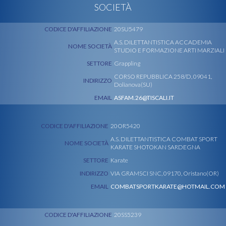
SOCIETÀ
CODICE D'AFFILIAZIONE
20SU5479
A.S. DILETTANTISTICA ACCADEMIA
NOME SOCIETÀ
STUDIO E FORMAZIONE ARTI MARZIALI
SETTORE
Grappling
CORSO REPUBBLICA 258/D, 09041,
INDIRIZZO
Dolianova(SU)
EMAIL
ASFAM.26@TISCALI.IT
CODICE D'AFFILIAZIONE
20OR5420
A.S. DILETTANTISTICA COMBAT SPORT
NOME SOCIETÀ
KARATE SHOTOKAN SARDEGNA
SETTORE
Karate
INDIRIZZO
VIA GRAMSCI SNC, 09170, Oristano(OR)
EMAIL
COMBATSPORTKARATE@HOTMAIL.COM
CODICE D'AFFILIAZIONE
20SS5239