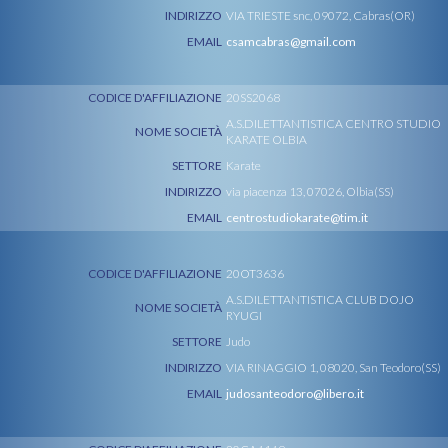
INDIRIZZO
VIA TRIESTE snc, 09072, Cabras(OR)
EMAIL
csamcabras@gmail.com
CODICE D'AFFILIAZIONE
20SS2068
A.S.DILETTANTISTICA CENTRO STUDIO
NOME SOCIETÀ
KARATE OLBIA
SETTORE
Karate
INDIRIZZO
via piacenza 13, 07026, Olbia(SS)
EMAIL
centrostudiokarate@tim.it
CODICE D'AFFILIAZIONE
20OT3636
A.S.DILETTANTISTICA CLUB DOJO
NOME SOCIETÀ
RYUGI
SETTORE
Judo
INDIRIZZO
VIA RINAGGIO 1, 08020, San Teodoro(SS)
EMAIL
judosanteodoro@libero.it