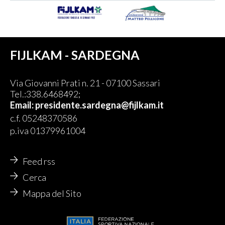
FIJLKAM - SARDEGNA
Via Giovanni Prati n. 21 - 07100 Sassari
Tel.:338.6468492;
Email:
presidente.sardegna@fijlkam.it
c.f. 05248370586
p.iva 01379961004
Feed rss
Cerca
Mappa del Sito