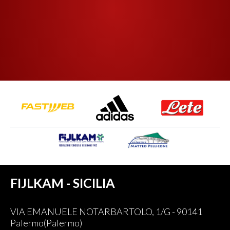
FIJLKAM - SICILIA
VIA EMANUELE NOTARBARTOLO, 1/G - 90141
Palermo(Palermo)