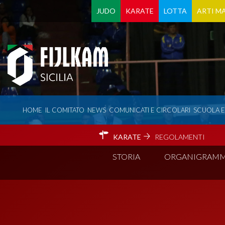
JUDO
KARATE
LOTTA
ARTI MA
HOME
IL COMITATO
NEWS
COMUNICATI E CIRCOLARI
SCUOLA 
KARATE
REGOLAMENTI
STORIA
ORGANIGRAM