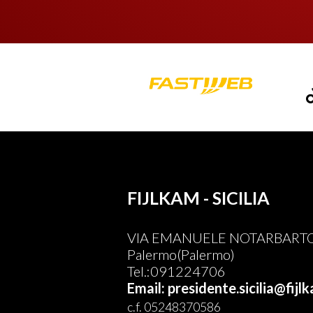
FIJLKAM - SICILIA
VIA EMANUELE NOTARBARTOL
Palermo(Palermo)
Tel.:091224706
Email: presidente.sicilia@fijlk
c.f. 05248370586