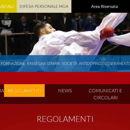
RZIALI
DIFESA PERSONALE MGA
Area Riservata
E FORMAZIONE
RASSEGNA STAMPA
SOCIETÀ
ANTIDOPING
TESSERAMENT
MA
REGOLAMENTI
NEWS
COMUNICATI E
CIRCOLARI
REGOLAMENTI