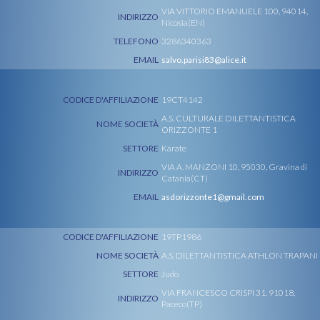
VIA VITTORIO EMANUELE 100, 94014,
INDIRIZZO
Nicosia(EN)
TELEFONO
3286340363
EMAIL
salvo.parisi83@alice.it
CODICE D'AFFILIAZIONE
19CT4142
A.S. CULTURALE DILETTANTISTICA
NOME SOCIETÀ
ORIZZONTE 1
SETTORE
Karate
VIA A. MANZONI 10, 95030, Gravina di
INDIRIZZO
Catania(CT)
EMAIL
asdorizzonte1@gmail.com
CODICE D'AFFILIAZIONE
19TP1986
NOME SOCIETÀ
A.S. DILETTANTISTICA ATHLON TRAPANI
SETTORE
Judo
VIA FRANCESCO CRISPI 31, 91018,
INDIRIZZO
Paceco(TP)