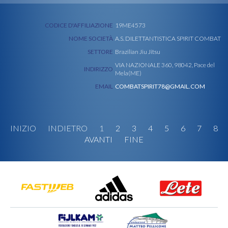
CODICE D'AFFILIAZIONE
19ME4573
NOME SOCIETÀ
A.S. DILETTANTISTICA SPIRIT COMBAT
SETTORE
Brazilian Jiu Jitsu
VIA NAZIONALE 360, 98042, Pace del
INDIRIZZO
Mela(ME)
EMAIL
COMBATSPIRIT78@GMAIL.COM
INIZIO
INDIETRO
1
2
3
4
5
6
7
8
AVANTI
FINE