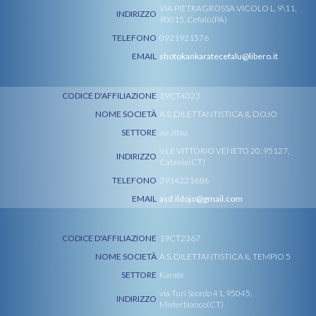
VIA PIETRAGROSSA VICOLO L. 9\11,
INDIRIZZO
90015, Cefalù(PA)
TELEFONO
0921921576
EMAIL
shotokankaratecefalu@libero.it
CODICE D'AFFILIAZIONE
19CT4023
NOME SOCIETÀ
A.S. DILETTANTISTICA IL DOJO
SETTORE
Ju-Jitsu
V.LE VITTORIO VENETO 20, 95127,
INDIRIZZO
Catania(CT)
TELEFONO
3914221686
EMAIL
asd.ildojo@gmail.com
CODICE D'AFFILIAZIONE
19CT2367
NOME SOCIETÀ
A.S. DILETTANTISTICA IL TEMPIO 5
SETTORE
Karate
via Turi Scordo 41, 95045,
INDIRIZZO
Misterbianco(CT)