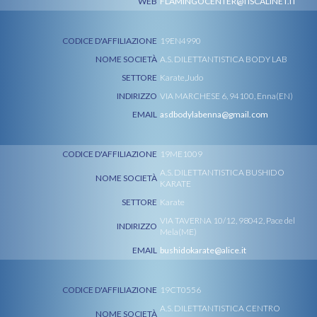
WEB
FLAMINGOCENTER@TISCALINET.IT
CODICE D'AFFILIAZIONE
19EN4990
NOME SOCIETÀ
A.S. DILETTANTISTICA BODY LAB
SETTORE
Karate,Judo
INDIRIZZO
VIA MARCHESE 6, 94100, Enna(EN)
EMAIL
asdbodylabenna@gmail.com
CODICE D'AFFILIAZIONE
19ME1009
A.S. DILETTANTISTICA BUSHIDO
NOME SOCIETÀ
KARATE
SETTORE
Karate
VIA TAVERNA 10/12, 98042, Pace del
INDIRIZZO
Mela(ME)
EMAIL
bushidokarate@alice.it
CODICE D'AFFILIAZIONE
19CT0556
A.S. DILETTANTISTICA CENTRO
NOME SOCIETÀ