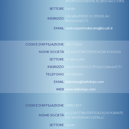
SPORTIVO KARATE ACIBONACCORSI
SETTORE
Karate
VIA VALVERDE 21, 95020, Aci
INDIRIZZO
Bonaccorsi(CT)
EMAIL
centrosportivokarate@tiscali.it
CODICE D'AFFILIAZIONE
19CT1816
NOME SOCIETÀ
A.S. DILETTANTISTICA DAI-KI DOJO
SETTORE
Ju-Jitsu,Lotta
INDIRIZZO
VIALE M.POLO 2, 95126, Catania(CT)
TELEFONO
095382361
EMAIL
daikidojo@daikidojo.com
WEB
www.daikidojo.com
CODICE D'AFFILIAZIONE
19PA1107
A.S. DILETTANTISTICA DOJO KARATE
NOME SOCIETÀ
DO SHOTOKAN CEFALU'
SETTORE
Karate