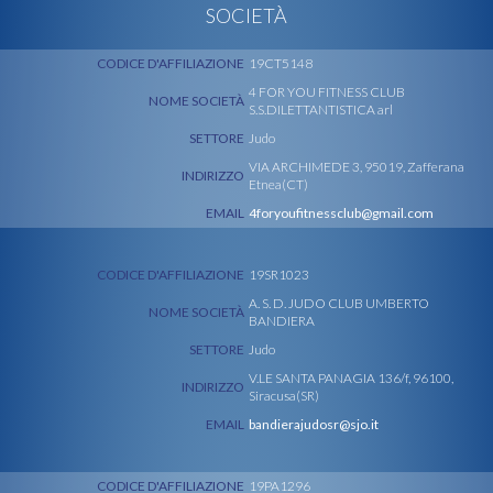
SOCIETÀ
CODICE D'AFFILIAZIONE
19CT5148
4 FOR YOU FITNESS CLUB
NOME SOCIETÀ
S.S.DILETTANTISTICA arl
SETTORE
Judo
VIA ARCHIMEDE 3, 95019, Zafferana
INDIRIZZO
Etnea(CT)
EMAIL
4foryoufitnessclub@gmail.com
CODICE D'AFFILIAZIONE
19SR1023
A. S. D. JUDO CLUB UMBERTO
NOME SOCIETÀ
BANDIERA
SETTORE
Judo
V.LE SANTA PANAGIA 136/f, 96100,
INDIRIZZO
Siracusa(SR)
EMAIL
bandierajudosr@sjo.it
CODICE D'AFFILIAZIONE
19PA1296