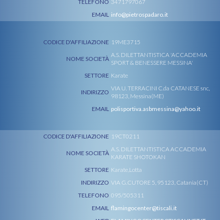
TELEFONO
3471797067
EMAIL
info@pietrospadaro.it
CODICE D'AFFILIAZIONE
19ME3715
A.S. DILETTANTISTICA 'ACCADEMIA
NOME SOCIETÀ
SPORT & BENESSERE MESSINA'
SETTORE
Karate
VIA U. TERRACINI C.da CATANESE snc,
INDIRIZZO
98123, Messina(ME)
EMAIL
polisportiva.asbmessina@yahoo.it
CODICE D'AFFILIAZIONE
19CT0211
A.S. DILETTANTISTICA ACCADEMIA
NOME SOCIETÀ
KARATE SHOTOKAN
SETTORE
Karate,Lotta
INDIRIZZO
VIA G.CUTORE 5, 95123, Catania(CT)
TELEFONO
095/505311
EMAIL
flamingocenter@tiscali.it