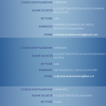
CODICE D'AFFILIAZIONE
19PA0582
A.S. DILETTANTISTICA JUDO FUJIYAMA
NOME SOCIETÀ
BELMONTE
SETTORE
Judo
VIA PAPA GIOVANNI 165, 90031,
INDIRIZZO
Belmonte Mezzagno(PA)
EMAIL
judofujiyamabelmonte@gmail.com
CODICE D'AFFILIAZIONE
19SR4608
A.S. DILETTANTISTICA JUDO KODOKAN
NOME SOCIETÀ
LENTINI
SETTORE
Judo
INDIRIZZO
VIA TOLEDO 21, 96016, Lentini(SR)
EMAIL
asdjudokodokanlentin@libero.it
CODICE D'AFFILIAZIONE
19ME4876
NOME SOCIETÀ
A.S. DILETTANTISTICA KASHIN
SETTORE
Karate