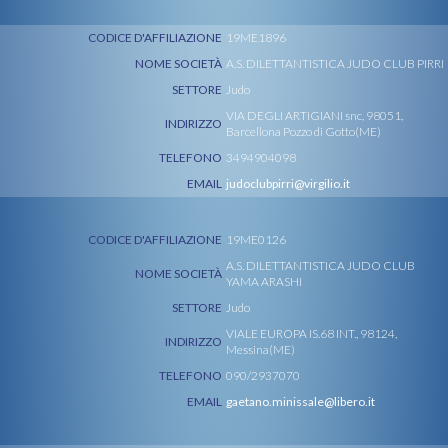
CODICE D'AFFILIAZIONE
19ME1896
NOME SOCIETÀ
A.S. DILETTANTISTICA JUDO CLUB PIRRI
SETTORE
Judo
VIA DEGLI ARTIGIANI snc, 98051,
INDIRIZZO
Barcellona Pozzo di Gotto(ME)
TELEFONO
3494904098
EMAIL
judoclubpirri@virgilio.it
CODICE D'AFFILIAZIONE
19ME0126
A.S. DILETTANTISTICA JUDO CLUB
NOME SOCIETÀ
YAMA ARASHI
SETTORE
Judo
VIALE EUROPA IS.68 INT., 98124,
INDIRIZZO
Messina(ME)
TELEFONO
090/2937070
EMAIL
gaetano.minissale@libero.it