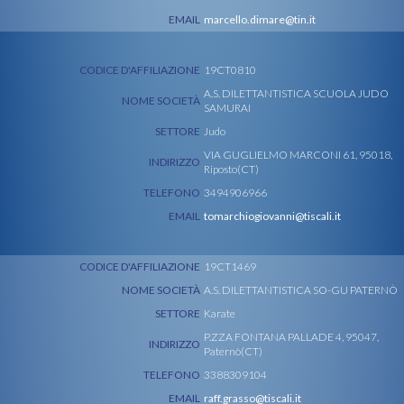
EMAIL
marcello.dimare@tin.it
CODICE D'AFFILIAZIONE
19CT0810
A.S. DILETTANTISTICA SCUOLA JUDO
NOME SOCIETÀ
SAMURAI
SETTORE
Judo
VIA GUGLIELMO MARCONI 61, 95018,
INDIRIZZO
Riposto(CT)
TELEFONO
3494906966
EMAIL
tomarchiogiovanni@tiscali.it
CODICE D'AFFILIAZIONE
19CT1469
NOME SOCIETÀ
A.S. DILETTANTISTICA SO-GU PATERNÒ
SETTORE
Karate
P.ZZA FONTANA PALLADE 4, 95047,
INDIRIZZO
Paternò(CT)
TELEFONO
3388309104
EMAIL
raff.grasso@tiscali.it