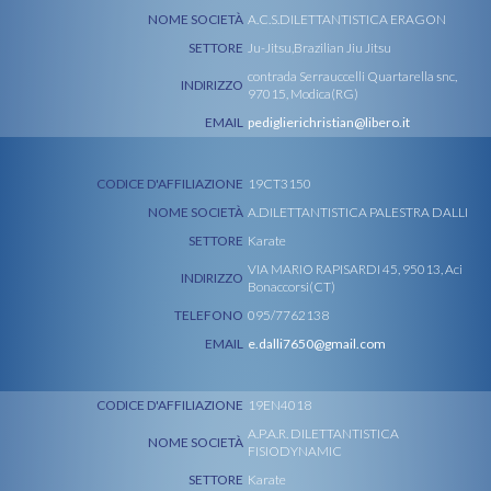
NOME SOCIETÀ
A.C.S.DILETTANTISTICA ERAGON
SETTORE
Ju-Jitsu,Brazilian Jiu Jitsu
contrada Serrauccelli Quartarella snc,
INDIRIZZO
97015, Modica(RG)
EMAIL
pediglierichristian@libero.it
CODICE D'AFFILIAZIONE
19CT3150
NOME SOCIETÀ
A.DILETTANTISTICA PALESTRA DALLI
SETTORE
Karate
VIA MARIO RAPISARDI 45, 95013, Aci
INDIRIZZO
Bonaccorsi(CT)
TELEFONO
095/7762138
EMAIL
e.dalli7650@gmail.com
CODICE D'AFFILIAZIONE
19EN4018
A.P.A.R. DILETTANTISTICA
NOME SOCIETÀ
FISIODYNAMIC
SETTORE
Karate