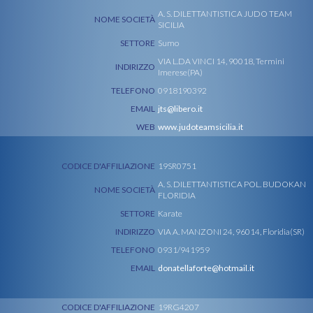
A. S. DILETTANTISTICA JUDO TEAM
NOME SOCIETÀ
SICILIA
SETTORE
Sumo
VIA L.DA VINCI 14, 90018, Termini
INDIRIZZO
Imerese(PA)
TELEFONO
0918190392
EMAIL
jts@libero.it
WEB
www.judoteamsicilia.it
CODICE D'AFFILIAZIONE
19SR0751
A. S. DILETTANTISTICA POL. BUDOKAN
NOME SOCIETÀ
FLORIDIA
SETTORE
Karate
INDIRIZZO
VIA A. MANZONI 24, 96014, Floridia(SR)
TELEFONO
0931/941959
EMAIL
donatellaforte@hotmail.it
CODICE D'AFFILIAZIONE
19RG4207