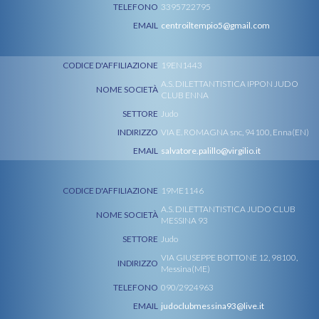
TELEFONO
3395722795
EMAIL
centroiltempio5@gmail.com
CODICE D'AFFILIAZIONE
19EN1443
A.S. DILETTANTISTICA IPPON JUDO
NOME SOCIETÀ
CLUB ENNA
SETTORE
Judo
INDIRIZZO
VIA E. ROMAGNA snc, 94100, Enna(EN)
EMAIL
salvatore.palillo@virgilio.it
CODICE D'AFFILIAZIONE
19ME1146
A.S. DILETTANTISTICA JUDO CLUB
NOME SOCIETÀ
MESSINA 93
SETTORE
Judo
VIA GIUSEPPE BOTTONE 12, 98100,
INDIRIZZO
Messina(ME)
TELEFONO
090/2924963
EMAIL
judoclubmessina93@live.it