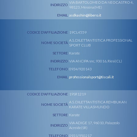
VIA BARTOLOMEO DA NEOCASTRO 4,
INDIRIZZO
98123, Messina(ME)
EMAIL
asdkashin@libero.it
CODICE D'AFFILIAZIONE
19CL4559
A.S. DILETTANTISTICA PROFESSIONAL
NOME SOCIETÀ
SPORT CLUB
SETTORE
Karate
INDIRIZZO
VIA ANCIPA snc, 93016, Riesi(CL)
TELEFONO
0934/920143
EMAIL
professionalsport@tiscali.it
CODICE D'AFFILIAZIONE
19SR1219
A.S. DILETTANTISTICA REMBUKAN
NOME SOCIETÀ
KARATE VILLASMUNDO
SETTORE
Karate
VIA ADIGE 17, 96010, Palazzolo
INDIRIZZO
Acreide(SR)
TELEFONO
0931/950217