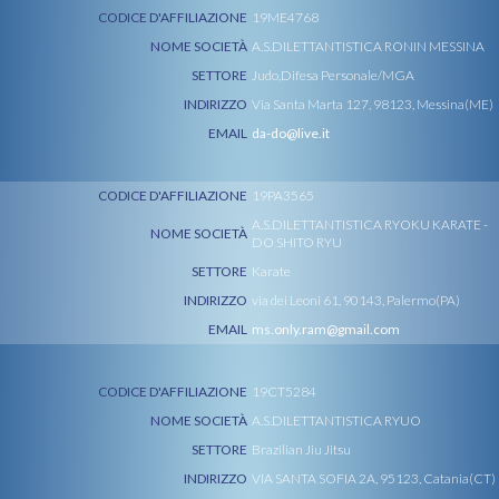
CODICE D'AFFILIAZIONE
19ME4768
NOME SOCIETÀ
A.S.DILETTANTISTICA RONIN MESSINA
SETTORE
Judo,Difesa Personale/MGA
INDIRIZZO
Via Santa Marta 127, 98123, Messina(ME)
EMAIL
da-do@live.it
CODICE D'AFFILIAZIONE
19PA3565
A.S.DILETTANTISTICA RYOKU KARATE -
NOME SOCIETÀ
DO SHITO RYU
SETTORE
Karate
INDIRIZZO
via dei Leoni 61, 90143, Palermo(PA)
EMAIL
ms.only.ram@gmail.com
CODICE D'AFFILIAZIONE
19CT5284
NOME SOCIETÀ
A.S.DILETTANTISTICA RYUO
SETTORE
Brazilian Jiu Jitsu
INDIRIZZO
VIA SANTA SOFIA 2A, 95123, Catania(CT)