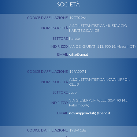
SOCIETÀ
CODICE D'AFFILIAZIONE
19CT0964
A.S.DILETTANTISTICA MUSTACCIO
NOME SOCIETÀ
KARATE & DANCE
SETTORE
Karate
INDIRIZZO
VIA DEI GIURATI 113, 95016, Mascali(CT)
EMAIL
oifla@cpn.it
CODICE D'AFFILIAZIONE
19PA5071
A.S.DILETTANTISTICA NOVA NIPPON
NOME SOCIETÀ
CLUB
SETTORE
Judo
VIA GIUSEPPE MAJELLI 30/4, 90145,
INDIRIZZO
Palermo(PA)
EMAIL
novanipponclub@libero.it
CODICE D'AFFILIAZIONE
19SR4186