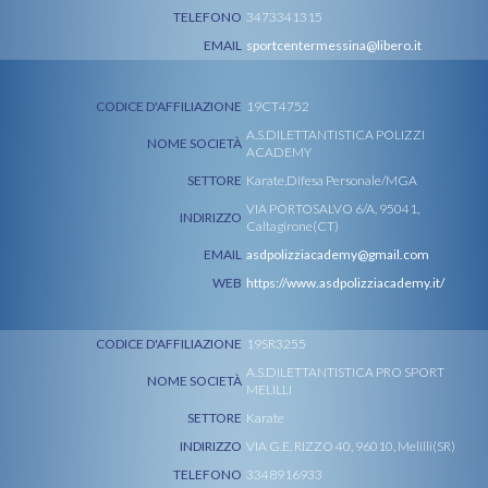
TELEFONO
3473341315
EMAIL
sportcentermessina@libero.it
CODICE D'AFFILIAZIONE
19CT4752
A.S.DILETTANTISTICA POLIZZI
NOME SOCIETÀ
ACADEMY
SETTORE
Karate,Difesa Personale/MGA
VIA PORTOSALVO 6/A, 95041,
INDIRIZZO
Caltagirone(CT)
EMAIL
asdpolizziacademy@gmail.com
WEB
https://www.asdpolizziacademy.it/
CODICE D'AFFILIAZIONE
19SR3255
A.S.DILETTANTISTICA PRO SPORT
NOME SOCIETÀ
MELILLI
SETTORE
Karate
INDIRIZZO
VIA G.E. RIZZO 40, 96010, Melilli(SR)
TELEFONO
3348916933