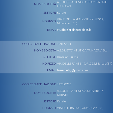
A.S.DILETTANTISTICA TEAM KARATE
NOME SOCIETÀ
OKINAWA
SETTORE
Karate
VIALE DELLA REGIONE snc, 93014,
INDIRIZZO
Mussomeli(CL)
EMAIL
studio.giardina@ediset.it
CODICE D'AFFILIAZIONE
19TP5141
NOME SOCIETÀ
A.S.DILETTANTISTICA TRINACRIA BJJ
SETTORE
Brazilian Jiu Jitsu
INDIRIZZO
VIA DELLE FANTE 49, 91025, Marsala(TP)
EMAIL
trinacriabjj@gmail.com
CODICE D'AFFILIAZIONE
19CL0713
A.S.DILETTANTISTICA UNIVERSITY
NOME SOCIETÀ
KARATE
SETTORE
Karate
INDIRIZZO
VIA BUTERA SNC, 93012, Gela(CL)