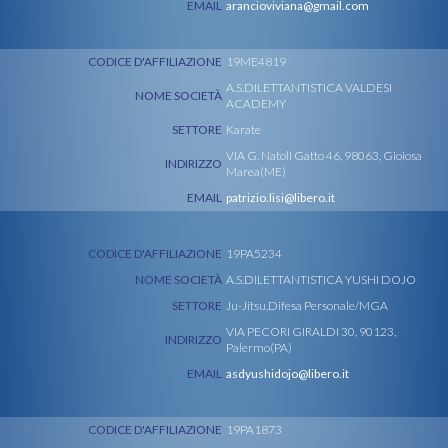
EMAIL
arancioviviana@gmail.com
CODICE D'AFFILIAZIONE
19ME4819
A.S.DILETTANTISTICA VALDESI
NOME SOCIETÀ
ACADEMY
SETTORE
Karate
VIA G. Natoli Gatto 46, 98063, Gioiosa
INDIRIZZO
Marea(ME)
EMAIL
patrizio.lisi@libero.it
CODICE D'AFFILIAZIONE
19PA5234
NOME SOCIETÀ
A.S.DILETTANTISTICA YUSHI DOJO
SETTORE
Ju-Jitsu,Difesa Personale/MGA
VIA PECORI GIRALDI 30, 90123,
INDIRIZZO
Palermo(PA)
EMAIL
asdyushidojo@libero.it
CODICE D'AFFILIAZIONE
19PA1873