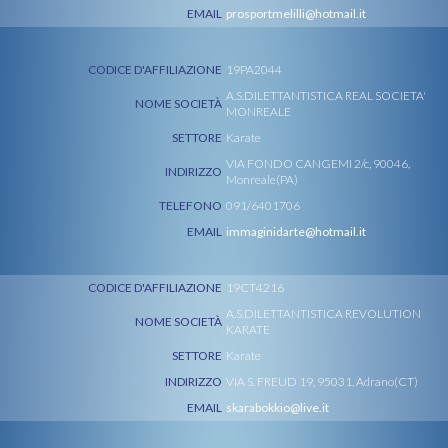
EMAIL
prosportmelilli@hotmail.it
CODICE D'AFFILIAZIONE
19PA2044
A.S.DILETTANTISTICA REAL SOCIETA'
NOME SOCIETÀ
MONREALE
SETTORE
Karate
VIA FONDO CANGEMI 2/c, 90046,
INDIRIZZO
Monreale(PA)
TELEFONO
091/6401706
EMAIL
immaginidarte@hotmail.it
CODICE D'AFFILIAZIONE
19CT4216
A.S.DILETTANTISTICA REVOLUTION
NOME SOCIETÀ
KARATE
SETTORE
Karate
INDIRIZZO
VIA S. FREUD 19, 95031, Adrano(CT)
EMAIL
skarabokkio@live.it