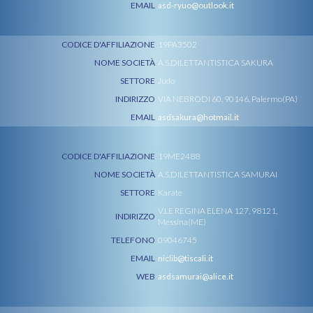
EMAIL
asd-ryuo@outlook.it
CODICE D'AFFILIAZIONE
19PA3502
NOME SOCIETÀ
A.S.DILETTANTISTICA SAKURA
SETTORE
Judo
INDIRIZZO
VIA NEBRODI 60, 90146, Palermo(PA)
EMAIL
asdsakura@hotmail.it
CODICE D'AFFILIAZIONE
19ME2488
NOME SOCIETÀ
A.S.DILETTANTISTICA SAMURAI
SETTORE
Karate
V.LE REGINA ELENA 127, 98121,
INDIRIZZO
Messina(ME)
TELEFONO
09046745
EMAIL
niclib@tiscali.it
WEB
asdsamurai@alice.it