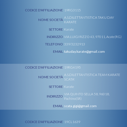
CODICE D'AFFILIAZIONE
19RG3115
A.S.DILETTANTISTICA TAKU DAY
NOME SOCIETÀ
KARATE
SETTORE
Karate
INDIRIZZO
VIA LUIGI RIZZO 43, 97011, Acate(RG)
TELEFONO
339/3232913
EMAIL
takuday.karate@gmail.com
CODICE D'AFFILIAZIONE
19RG4195
A.S.DILETTANTISTICA TEAM KARATE
NOME SOCIETÀ
SCATA'
SETTORE
Karate
VIA QUINTO SELLA 58, 96018,
INDIRIZZO
Pachino(SR)
EMAIL
scata.gigi@gmail.com
CODICE D'AFFILIAZIONE
19CL1639