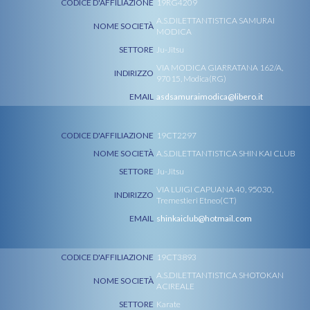
CODICE D'AFFILIAZIONE
19RG4209
A.S.DILETTANTISTICA SAMURAI
NOME SOCIETÀ
MODICA
SETTORE
Ju-Jitsu
VIA MODICA GIARRATANA 162/A,
INDIRIZZO
97015, Modica(RG)
EMAIL
asdsamuraimodica@libero.it
CODICE D'AFFILIAZIONE
19CT2297
NOME SOCIETÀ
A.S.DILETTANTISTICA SHIN KAI CLUB
SETTORE
Ju-Jitsu
VIA LUIGI CAPUANA 40, 95030,
INDIRIZZO
Tremestieri Etneo(CT)
EMAIL
shinkaiclub@hotmail.com
CODICE D'AFFILIAZIONE
19CT3893
A.S.DILETTANTISTICA SHOTOKAN
NOME SOCIETÀ
ACIREALE
SETTORE
Karate