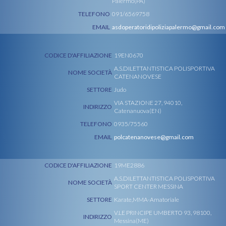
Palermo(PA)
TELEFONO
091/6569758
EMAIL
asdoperatoridipoliziapalermo@gmail.com
CODICE D'AFFILIAZIONE
19EN0670
A.S.DILETTANTISTICA POLISPORTIVA
NOME SOCIETÀ
CATENANOVESE
SETTORE
Judo
VIA STAZIONE 27, 94010,
INDIRIZZO
Catenanuova(EN)
TELEFONO
0935/75560
EMAIL
polcatenanovese@gmail.com
CODICE D'AFFILIAZIONE
19ME2886
A.S.DILETTANTISTICA POLISPORTIVA
NOME SOCIETÀ
SPORT CENTER MESSINA
SETTORE
Karate,MMA-Amatoriale
V.LE PRINCIPE UMBERTO 93, 98100,
INDIRIZZO
Messina(ME)