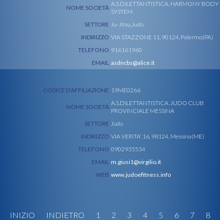
A.S.DILETTANTISTICA. HARMONY BODY
NOME SOCIETÀ
SYSTEM
SETTORE
Ju-Jitsu,Judo
INDIRIZZO
VIA STAZZONE 11, 90124, Palermo(PA)
TELEFONO
916161960
EMAIL
asdncbs@alice.it
CODICE D'AFFILIAZIONE
19ME0266
A.S.DILETTANTISTICA. JUDO CLUB
NOME SOCIETÀ
PROVINCIALE MESSINA
SETTORE
Judo
INDIRIZZO
VIA VERITA' 16, 98124, Messina(ME)
TELEFONO
0902935534
EMAIL
m.giusi1@virgilio.it
WEB
www.judoefitness.info
INIZIO
INDIETRO
1
2
3
4
5
6
7
8