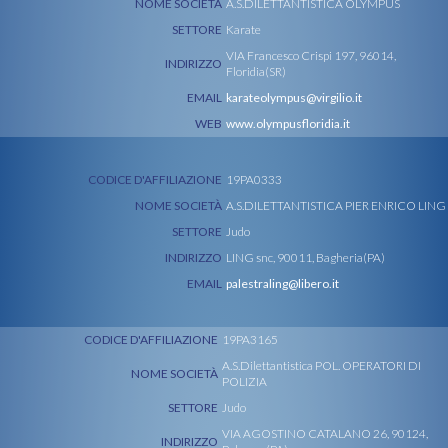
NOME SOCIETÀ
A.S.DILETTANTISTICA OLYMPUS
SETTORE
Karate
VIA Francesco Crispi 197, 96014,
INDIRIZZO
Floridia(SR)
EMAIL
karateolympus@virgilio.it
WEB
www.olympusfloridia.it
CODICE D'AFFILIAZIONE
19PA0333
NOME SOCIETÀ
A.S.DILETTANTISTICA PIER ENRICO LING
SETTORE
Judo
INDIRIZZO
LING snc, 90011, Bagheria(PA)
EMAIL
palestraling@libero.it
CODICE D'AFFILIAZIONE
19PA3165
A.S.Dilettantistica POL. OPERATORI DI
NOME SOCIETÀ
POLIZIA
SETTORE
Judo
VIA AGOSTINO CATALANO 26, 90124,
INDIRIZZO