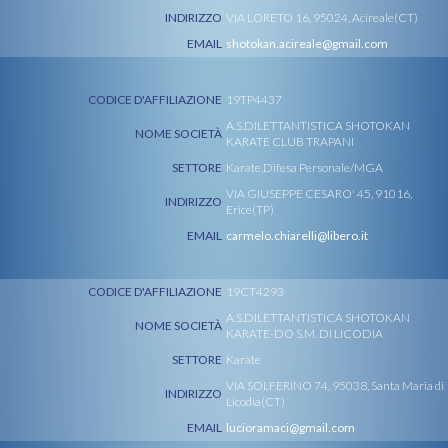
INDIRIZZO
VIA LORETO 16, 95024, Acireale(CT)
EMAIL
shotokan.acireale@gmail.com
CODICE D'AFFILIAZIONE
19TP4437
A.S.DILETTANTISTICA SHOTOKAN
NOME SOCIETÀ
KARATE CLUB TRAPANI
SETTORE
Karate,Difesa Personale/MGA
VIA GIUSEPPE CESARO' 45, 91016,
INDIRIZZO
Erice(TP)
EMAIL
carmelo.chiarelli@libero.it
CODICE D'AFFILIAZIONE
19CT4293
A.S.DILETTANTISTICA SHOTOKAN
NOME SOCIETÀ
KARATE-DO S.M. DI LICODIA
SETTORE
Karate
VIA SOLFERINO 74, 95038, Santa Maria di
INDIRIZZO
Licodia(CT)
EMAIL
lucioramaci@gmail.com