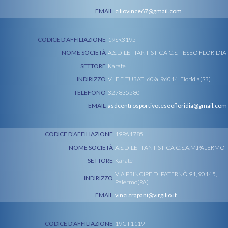
EMAIL
ciliovince67@gmail.com
CODICE D'AFFILIAZIONE
19SR3195
NOME SOCIETÀ
A.S.DILETTANTISTICA C.S. TESEO FLORIDIA
SETTORE
Karate
INDIRIZZO
V.LE F. TURATI 60/a, 96014, Floridia(SR)
TELEFONO
327835580
EMAIL
asdcentrosportivoteseofloridia@gmail.com
CODICE D'AFFILIAZIONE
19PA1785
NOME SOCIETÀ
A.S.DILETTANTISTICA C.S.A.M.PALERMO
SETTORE
Karate
VIA PRINCIPE DI PATERNÒ 91, 90145,
INDIRIZZO
Palermo(PA)
EMAIL
vinci.trapani@virgilio.it
CODICE D'AFFILIAZIONE
19CT1119