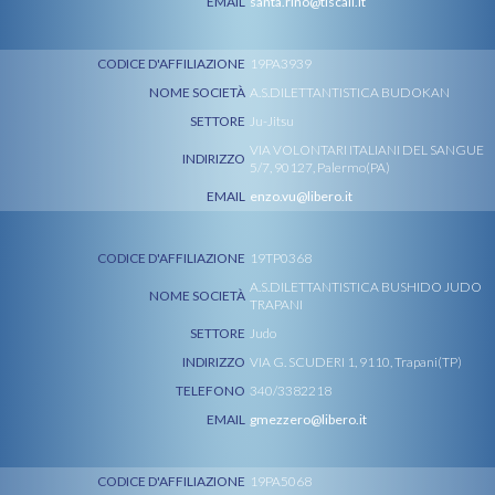
EMAIL
santa.rino@tiscali.it
CODICE D'AFFILIAZIONE
19PA3939
NOME SOCIETÀ
A.S.DILETTANTISTICA BUDOKAN
SETTORE
Ju-Jitsu
VIA VOLONTARI ITALIANI DEL SANGUE
INDIRIZZO
5/7, 90127, Palermo(PA)
EMAIL
enzo.vu@libero.it
CODICE D'AFFILIAZIONE
19TP0368
A.S.DILETTANTISTICA BUSHIDO JUDO
NOME SOCIETÀ
TRAPANI
SETTORE
Judo
INDIRIZZO
VIA G. SCUDERI 1, 9110, Trapani(TP)
TELEFONO
340/3382218
EMAIL
gmezzero@libero.it
CODICE D'AFFILIAZIONE
19PA5068