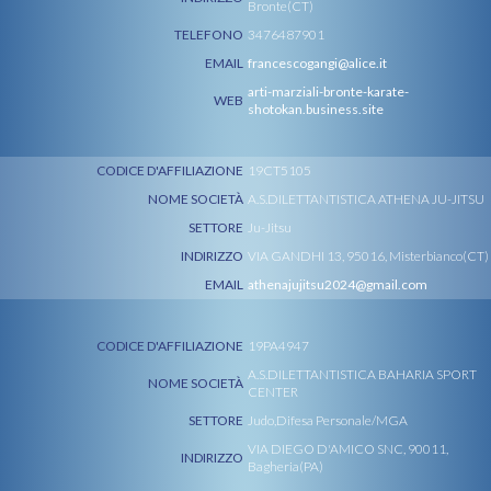
Bronte(CT)
TELEFONO
3476487901
EMAIL
francescogangi@alice.it
arti-marziali-bronte-karate-
WEB
shotokan.business.site
CODICE D'AFFILIAZIONE
19CT5105
NOME SOCIETÀ
A.S.DILETTANTISTICA ATHENA JU-JITSU
SETTORE
Ju-Jitsu
INDIRIZZO
VIA GANDHI 13, 95016, Misterbianco(CT)
EMAIL
athenajujitsu2024@gmail.com
CODICE D'AFFILIAZIONE
19PA4947
A.S.DILETTANTISTICA BAHARIA SPORT
NOME SOCIETÀ
CENTER
SETTORE
Judo,Difesa Personale/MGA
VIA DIEGO D'AMICO SNC, 90011,
INDIRIZZO
Bagheria(PA)