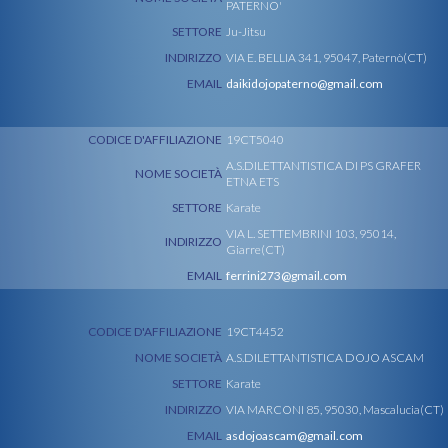
PATERNO'
SETTORE
Ju-Jitsu
INDIRIZZO
VIA E. BELLIA 341, 95047, Paternò(CT)
EMAIL
daikidojopaterno@gmail.com
CODICE D'AFFILIAZIONE
19CT5040
A.S.DILETTANTISTICA DI PS GRAFER
NOME SOCIETÀ
ETNA ETS
SETTORE
Karate
VIA L. SETTEMBRINI 103, 95014,
INDIRIZZO
Giarre(CT)
EMAIL
ferrini273@gmail.com
CODICE D'AFFILIAZIONE
19CT4452
NOME SOCIETÀ
A.S.DILETTANTISTICA DOJO ASCAM
SETTORE
Karate
INDIRIZZO
VIA MARCONI 85, 95030, Mascalucia(CT)
EMAIL
asdojoascam@gmail.com