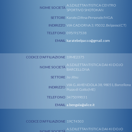
A.S.DILETTANTISTICA CENTRO
NOME SOCIETÀ
SPORTIVO SHOTOKAN
SETTORE
Karate,Difesa Personale/MGA
INDIRIZZO
VIA CADORNA 3, 95032, Belpasso(CT)
TELEFONO
095/917538
EMAIL
karatebelpasso@gmail.com
CODICE D'AFFILIAZIONE
19ME2375
A.S.DILETTANTISTICA DAI-KI DOJO
NOME SOCIETÀ
BARCELLONA
SETTORE
Ju-Jitsu
VIA G. AMENDOLA 38, 98051, Barcellona
INDIRIZZO
Pozzo di Gotto(ME)
TELEFONO
3475099031
EMAIL
a.bengala@alice.it
CODICE D'AFFILIAZIONE
19CT4503
A.S.DILETTANTISTICA DAI-KI DOJO
NOME SOCIETÀ