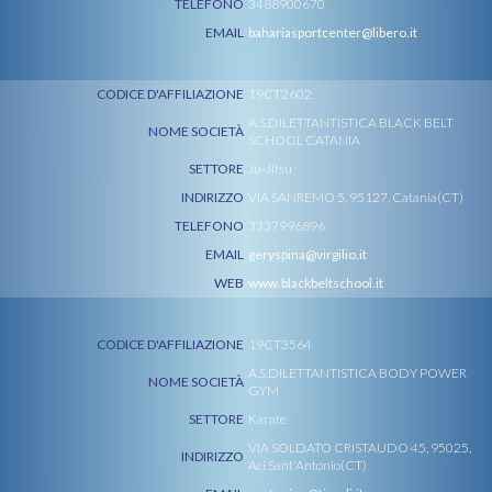
TELEFONO
3488900670
EMAIL
bahariasportcenter@libero.it
CODICE D'AFFILIAZIONE
19CT2602
A.S.DILETTANTISTICA BLACK BELT
NOME SOCIETÀ
SCHOOL CATANIA
SETTORE
Ju-Jitsu
INDIRIZZO
VIA SANREMO 5, 95127, Catania(CT)
TELEFONO
3337996896
EMAIL
geryspina@virgilio.it
WEB
www.blackbeltschool.it
CODICE D'AFFILIAZIONE
19CT3564
A.S.DILETTANTISTICA BODY POWER
NOME SOCIETÀ
GYM
SETTORE
Karate
VIA SOLDATO CRISTAUDO 45, 95025,
INDIRIZZO
Aci Sant'Antonio(CT)