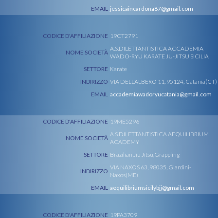
EMAIL
jessicaincardona87@gmail.com
CODICE D'AFFILIAZIONE
19CT2791
A.S.DILETTANTISTICA ACCADEMIA
NOME SOCIETÀ
WADO-RYU KARATE JU-JITSU SICILIA
SETTORE
Karate
INDIRIZZO
VIA DELL'ALBERO 11, 95124, Catania(CT)
EMAIL
accademiawadoryucatania@gmail.com
CODICE D'AFFILIAZIONE
19ME5296
A.S.DILETTANTISTICA AEQUILIBRIUM
NOME SOCIETÀ
ACADEMY
SETTORE
Brazilian Jiu Jitsu,Grappling
VIA NAXOS 63, 98035, Giardini-
INDIRIZZO
Naxos(ME)
EMAIL
aequilibriumsicilybjj@gmail.com
CODICE D'AFFILIAZIONE
19PA3709