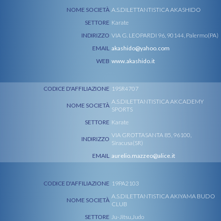
NOME SOCIETÀ
A.S.DILETTANTISTICA AKASHIDO
SETTORE
Karate
INDIRIZZO
VIA G. LEOPARDI 96, 90144, Palermo(PA)
EMAIL
akashido@yahoo.com
WEB
www.akashido.it
CODICE D'AFFILIAZIONE
19SR4707
A.S.DILETTANTISTICA AKCADEMY
NOME SOCIETÀ
SPORTS
SETTORE
Karate
VIA GROTTASANTA 85, 96100,
INDIRIZZO
Siracusa(SR)
EMAIL
aurelio.mazzeo@alice.it
CODICE D'AFFILIAZIONE
19PA2103
A.S.DILETTANTISTICA AKIYAMA BUDO
NOME SOCIETÀ
CLUB
SETTORE
Ju-Jitsu,Judo