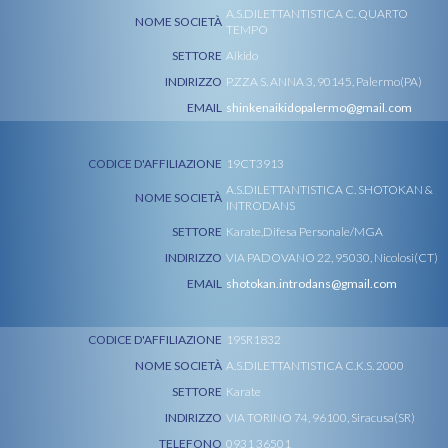
A.S.DILETTANTISTICA C. QUARTO
NOME SOCIETÀ
TEMPO
SETTORE
Aikido
INDIRIZZO
P.ZZA S. ANNA 3, 90145, Palermo(PA)
EMAIL
shinkenaikidopalermo@gmail.com
CODICE D'AFFILIAZIONE
19CT3913
A.S.DILETTANTISTICA C. SHOTOKAN &
NOME SOCIETÀ
INTRODANS
SETTORE
Karate,Difesa Personale/MGA
INDIRIZZO
VIA PADOVANO 22, 95030, Nicolosi(CT)
EMAIL
shotokan.introdans@gmail.com
CODICE D'AFFILIAZIONE
19SR1832
NOME SOCIETÀ
A.S.DILETTANTISTICA C.K.S. 2000
SETTORE
Karate
INDIRIZZO
VIA TORINO 74, 96100, Siracusa(SR)
TELEFONO
0931 36501