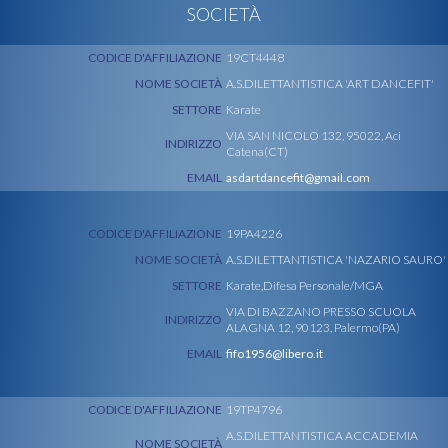
SOCIETÀ
CODICE D'AFFILIAZIONE
19CT4448
NOME SOCIETÀ
A.S.DILETTANTISTICA 'ART DANCEFIT'
SETTORE
Karate
VIA SAN NICOLO 132, 95022, Aci
INDIRIZZO
Catena(CT)
EMAIL
asdartdancefit@gmail.com
CODICE D'AFFILIAZIONE
19PA4226
NOME SOCIETÀ
A.S.DILETTANTISTICA 'NAZARIO SAURO'
SETTORE
Karate,Difesa Personale/MGA
VIA DI BAZZANO PRESSO SCUOLA
INDIRIZZO
ALAGNA 12, 90123, Palermo(PA)
EMAIL
fifo1956@libero.it
CODICE D'AFFILIAZIONE
19TP4796
A.S.DILETTANTISTICA ACCADEMIA
NOME SOCIETÀ