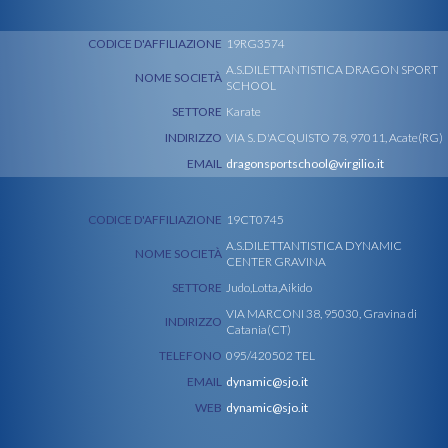
CODICE D'AFFILIAZIONE
19RG3574
A.S.DILETTANTISTICA DRAGON SPORT
NOME SOCIETÀ
SCHOOL
SETTORE
Karate
INDIRIZZO
VIA S. D'ACQUISTO 78, 97011, Acate(RG)
EMAIL
dragonsportschool@virgilio.it
CODICE D'AFFILIAZIONE
19CT0745
A.S.DILETTANTISTICA DYNAMIC
NOME SOCIETÀ
CENTER GRAVINA
SETTORE
Judo,Lotta,Aikido
VIA MARCONI 38, 95030, Gravina di
INDIRIZZO
Catania(CT)
TELEFONO
095/420502 TEL
EMAIL
dynamic@sjo.it
WEB
dynamic@sjo.it