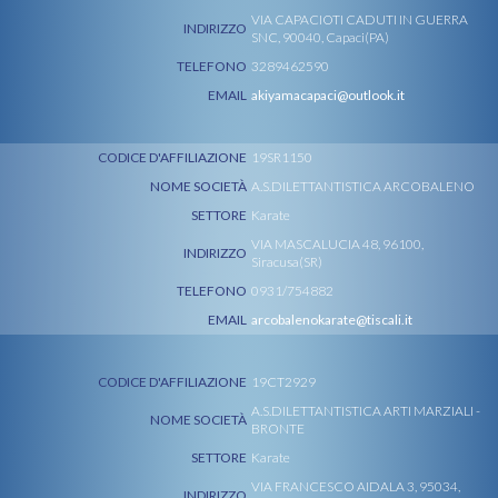
VIA CAPACIOTI CADUTI IN GUERRA
INDIRIZZO
SNC, 90040, Capaci(PA)
TELEFONO
3289462590
EMAIL
akiyamacapaci@outlook.it
CODICE D'AFFILIAZIONE
19SR1150
NOME SOCIETÀ
A.S.DILETTANTISTICA ARCOBALENO
SETTORE
Karate
VIA MASCALUCIA 48, 96100,
INDIRIZZO
Siracusa(SR)
TELEFONO
0931/754882
EMAIL
arcobalenokarate@tiscali.it
CODICE D'AFFILIAZIONE
19CT2929
A.S.DILETTANTISTICA ARTI MARZIALI -
NOME SOCIETÀ
BRONTE
SETTORE
Karate
VIA FRANCESCO AIDALA 3, 95034,
INDIRIZZO