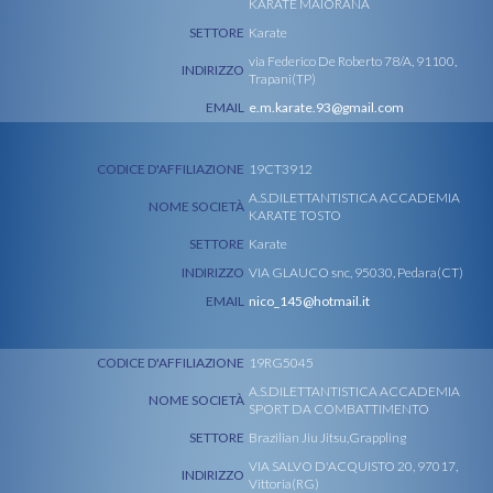
KARATE MAIORANA
SETTORE
Karate
via Federico De Roberto 78/A, 91100,
INDIRIZZO
Trapani(TP)
EMAIL
e.m.karate.93@gmail.com
CODICE D'AFFILIAZIONE
19CT3912
A.S.DILETTANTISTICA ACCADEMIA
NOME SOCIETÀ
KARATE TOSTO
SETTORE
Karate
INDIRIZZO
VIA GLAUCO snc, 95030, Pedara(CT)
EMAIL
nico_145@hotmail.it
CODICE D'AFFILIAZIONE
19RG5045
A.S.DILETTANTISTICA ACCADEMIA
NOME SOCIETÀ
SPORT DA COMBATTIMENTO
SETTORE
Brazilian Jiu Jitsu,Grappling
VIA SALVO D'ACQUISTO 20, 97017,
INDIRIZZO
Vittoria(RG)