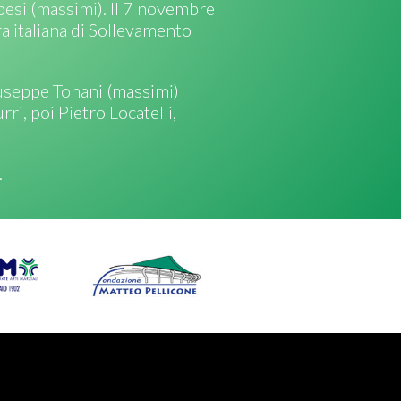
pesi (massimi). Il 7 novembre
ra italiana di Sollevamento
Giuseppe Tonani (massimi)
ri, poi Pietro Locatelli,
.