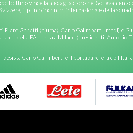
ppo Bottino vince la medaglia d'oro nel Sollevamento 
 Svizzera, il primo incontro internazionale della squad
isti Piero Gabetti (piuma), Carlo Galimberti (medi) e 
 sede della FAI torna a Milano (presidenti: Antonio Tur
pesista Carlo Galimberti è il portabandiera dell'Italia