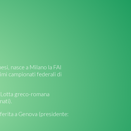
esi, nasce a Milano la FAI
rimi campionati federali di
a Lotta greco-romana
nati).
asferita a Genova (presidente: