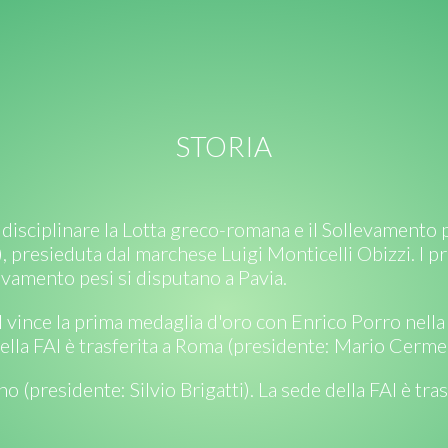
STORIA
 disciplinare la Lotta greco-romana e il Sollevamento p
), presieduta dal marchese Luigi Monticelli Obizzi. I p
vamento pesi si disputano a Pavia.
I vince la prima medaglia d'oro con Enrico Porro nell
della FAI è trasferita a Roma (presidente: Mario Cerme
no (presidente: Silvio Brigatti). La sede della FAI è tr