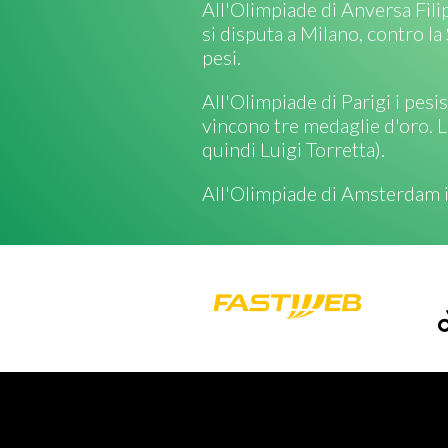
All'Olimpiade di Anversa Fili
si disputa a Milano, contro la
pesi.
All'Olimpiade di Parigi i pes
vincono tre medaglie d'oro. La
quindi Luigi Torretta).
All'Olimpiade di Amsterdam il 