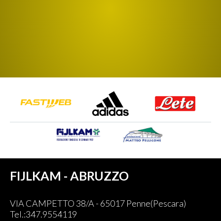
FIJLKAM - ABRUZZO
VIA CAMPETTO 38/A - 65017 Penne(Pescara)
Tel.:347.9554119